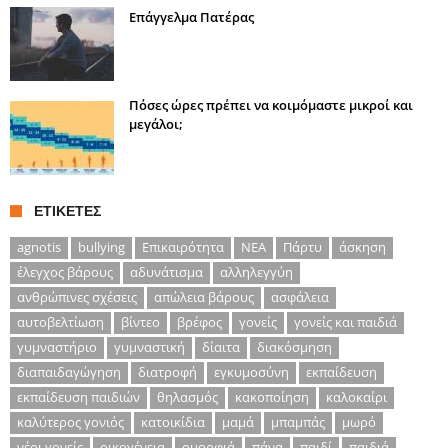
Επάγγελμα Πατέρας
Πόσες ώρες πρέπει να κοιμόμαστε μικροί και
μεγάλοι;
ΕΤΙΚΈΤΕΣ
agnotis
bullying
Επικαιρότητα
ΝΕΑ
Πάρτυ
άσκηση
έλεγχος βάρους
αδυνάτισμα
αλληλεγγύη
ανθρώπινες σχέσεις
απώλεια βάρους
ασφάλεια
αυτοβελτίωση
βίντεο
βρέφος
γονείς
γονείς και παιδιά
γυμναστήριο
γυμναστική
δίαιτα
διακόσμηση
διαπαιδαγώγηση
διατροφή
εγκυμοσύνη
εκπαίδευση
εκπαίδευση παιδιών
θηλασμός
κακοποίηση
καλοκαίρι
καλύτερος γονιός
κατοικίδια
μαμά
μπαμπάς
μωρό
νέοι γονείς
οικογένεια
ομορφιά
πάνα
παιδί
παιδιά