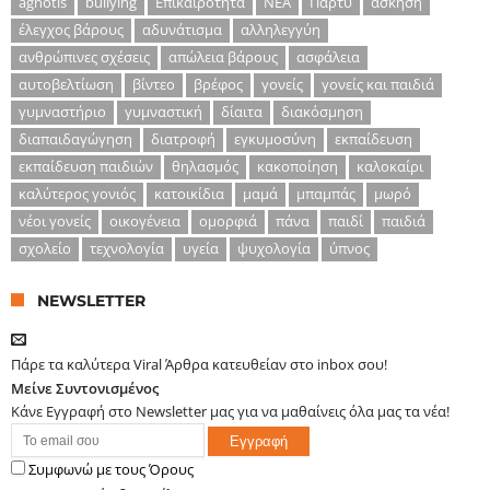
agnotis
bullying
Επικαιρότητα
ΝΕΑ
Πάρτυ
άσκηση
έλεγχος βάρους
αδυνάτισμα
αλληλεγγύη
ανθρώπινες σχέσεις
απώλεια βάρους
ασφάλεια
αυτοβελτίωση
βίντεο
βρέφος
γονείς
γονείς και παιδιά
γυμναστήριο
γυμναστική
δίαιτα
διακόσμηση
διαπαιδαγώγηση
διατροφή
εγκυμοσύνη
εκπαίδευση
εκπαίδευση παιδιών
θηλασμός
κακοποίηση
καλοκαίρι
καλύτερος γονιός
κατοικίδια
μαμά
μπαμπάς
μωρό
νέοι γονείς
οικογένεια
ομορφιά
πάνα
παιδί
παιδιά
σχολείο
τεχνολογία
υγεία
ψυχολογία
ύπνος
NEWSLETTER
Πάρε τα καλύτερα Viral Άρθρα κατευθείαν στο inbox σου!
Μείνε Συντονισμένος
Κάνε Εγγραφή στο Newsletter μας για να μαθαίνεις όλα μας τα νέα!
Συμφωνώ με τους Όρους