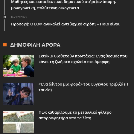
Μαθητές και εκπαιδευτικοί δημοτικού στήριξαν άπορη,
μονογονεϊκή, πολύτεκνη οικογένεια
16/12/2022
Προσοχή: Ο ΕΟΦ ανακαλεί αντιβηχικό σιρόπι – Ποιο είναι
ΔΗΜΟΦΙΛΉ ΆΡΘΡΑ
Εκτάκια υιοθετούν πρωτάκια: Ένας θεσμός που
κάνει τη ζωή στο σχολείο πιο όμορφη
«Ένα δέντρο μια φορά» του Ευγένιου Τριβιζά (Η
ταινία)
Πως καθαρίζουμε το μεταλλικό φίλτρο
απορροφητήρα από τα λίπη