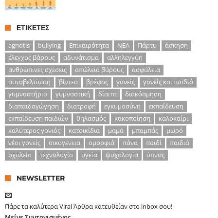
ΕΤΙΚΈΤΕΣ
agnotis
bullying
Επικαιρότητα
ΝΕΑ
Πάρτυ
άσκηση
έλεγχος βάρους
αδυνάτισμα
αλληλεγγύη
ανθρώπινες σχέσεις
απώλεια βάρους
ασφάλεια
αυτοβελτίωση
βίντεο
βρέφος
γονείς
γονείς και παιδιά
γυμναστήριο
γυμναστική
δίαιτα
διακόσμηση
διαπαιδαγώγηση
διατροφή
εγκυμοσύνη
εκπαίδευση
εκπαίδευση παιδιών
θηλασμός
κακοποίηση
καλοκαίρι
καλύτερος γονιός
κατοικίδια
μαμά
μπαμπάς
μωρό
νέοι γονείς
οικογένεια
ομορφιά
πάνα
παιδί
παιδιά
σχολείο
τεχνολογία
υγεία
ψυχολογία
ύπνος
NEWSLETTER
Πάρε τα καλύτερα Viral Άρθρα κατευθείαν στο inbox σου!
Μείνε Συντονισμένος