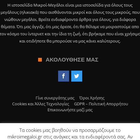
Η ιστοσελίδα Μικροί-Μεγάλοι είναι μια ιστοσελίδα για όλους τους
μεγάλους (ηλικιακά) που αισθάνονται μικροί και όλους τους μικρούς, που
νιώθουν μεγάλοι. Βρείτε ενδιαφέροντα άρθρα για όλους, για διάφορα
θέματα. Ότι μας άγγιξε, ότι μας άρεσε, ότι θα θέλαμε να μοιραστούμε απο
τον κόσμο του ίντερνετ και την ίδια τη ζωή, ότι βρήκαμε που είναι χρήσιμ
και οτιδήποτε θα μπορούσε να μας κάνει καλύτερους.
ΑΚΟΛΟΎΘΗΣΕ ΜΑΣ
Γίνε συνεργάτης μας
Όροι Χρήσης
Cookies και Άλλες Τεχνολογίες
GDPR – Πολιτική Απορρήτου
Επικοινωνήστε μαζί μας
Τα cookies μας βοηθούν να προσαρμόζουμε το
© Copyright 2019, Μικροί Μεγάλοι>
mikroimegaloi.gr στις ανάγκες και τα ενδιαφέροντά σας. Αν
Το περιεχόμενο της ιστοσελίδας είναι μόνο για ενημερωτικό σκοπό και