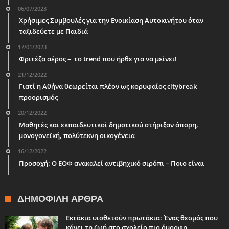
06/07/2023
Χρήσιμες Συμβουλές για την Ενοικίαση Αυτοκινήτου όταν
ταξιδεύετε με Παιδιά
17/01/2023
Φριτέζα αέρος – το trend που ήρθε για να μείνει!
21/12/2022
Γιατί η Αθήνα θεωρείται πλέον ως κορυφαίος citybreak
προορισμός
20/12/2022
Μαθητές και εκπαιδευτικοί δημοτικού στήριξαν άπορη,
μονογονεϊκή, πολύτεκνη οικογένεια
16/12/2022
Προσοχή: Ο ΕΟΦ ανακαλεί αντιβηχικό σιρόπι – Ποιο είναι
ΔΗΜΟΦΙΛΉ ΆΡΘΡΑ
Εκτάκια υιοθετούν πρωτάκια: Ένας θεσμός που
κάνει τη ζωή στο σχολείο πιο όμορφη