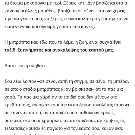
τα έτοιμα μακαρόνια με τυρί. Ξέρεις κάτι; Δεν βασίζεται στο τι
κάνουν οι άλλες μαμάδες, βασίζεται σε σένα – στο να ξέρεις
την οικογένειά σου, να ξέρεις τι είναι καλύτερο γι’ αυτήν και να
είσαι γενναία και σίγουρη γι’ αυτό που κάνεις.
Η μητρότητα και, εδώ που τα λέμε, η ζωή, είναι συχνά
ένα
ταξίδι ξυπνήματος και ανακάλυψης του εαυτού μας
.
Αυτή είναι η αλήθεια.
Σου λέω λοιπόν –σε σένα, αυτή τη στιγμή, σε σένα, τη μητέρα,
σε όποιο στάδιο μητρότητας κι αν βρίσκεσαι– ότι τα πας μια
χαρά. Τα πας μια χαρά αν τα παιδιά σου δεν μένουν στο
κρεβάτι τους, αν σιχαίνεσαι την εκπαίδευση τουαλέτας (αρέσει
σε κανέναν αυτό;), αν τα παιδιά σου παθαίνουν κρίσεις
υστερίας στο σουπερμάρκετ, αν απελπίζεσαι, αν κρύβεις τις
τελευταίες κουταλιές παγωτό για τον εαυτό σου, και αν είσαι