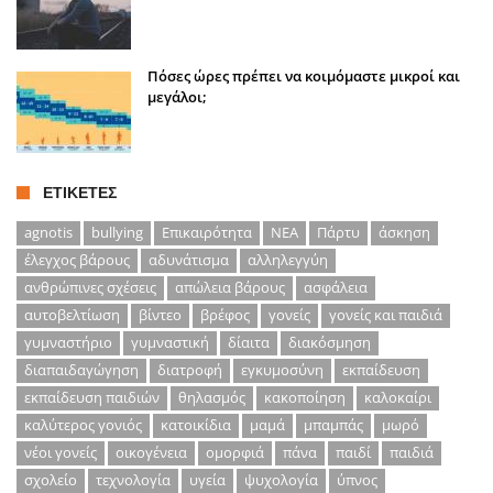
Πόσες ώρες πρέπει να κοιμόμαστε μικροί και
μεγάλοι;
ΕΤΙΚΈΤΕΣ
agnotis
bullying
Επικαιρότητα
ΝΕΑ
Πάρτυ
άσκηση
έλεγχος βάρους
αδυνάτισμα
αλληλεγγύη
ανθρώπινες σχέσεις
απώλεια βάρους
ασφάλεια
αυτοβελτίωση
βίντεο
βρέφος
γονείς
γονείς και παιδιά
γυμναστήριο
γυμναστική
δίαιτα
διακόσμηση
διαπαιδαγώγηση
διατροφή
εγκυμοσύνη
εκπαίδευση
εκπαίδευση παιδιών
θηλασμός
κακοποίηση
καλοκαίρι
καλύτερος γονιός
κατοικίδια
μαμά
μπαμπάς
μωρό
νέοι γονείς
οικογένεια
ομορφιά
πάνα
παιδί
παιδιά
σχολείο
τεχνολογία
υγεία
ψυχολογία
ύπνος