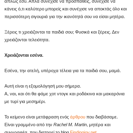
απλώς εσύ. Απλά συνέχισε να προσπαθείς, συνέχισε να
κάνεις ό,τι καλύτερο μπορείς και συνέχισε να αποκτάς όλο και
περισσότερη σιγουριά για την ικανότητά σου να είσαι μητέρα.
Ξέρεις τι χρειάζονται τα παιδιά σου; Φυσικά και ξέρεις. Δεν
χρειάζονται τελειότητα.
Χρειάζονται εσένα.
Εσένα, την ατελή, υπέροχα τέλεια για τα παιδιά σου, μαμά.
Αυτή είναι η εξομολόγησή μου σήμερα.
Α, ναι, και ότι θα φάμε χοτ ντογκ και ροδάκινα και μακαρόνια
με τυρί για μεσημέρι.
Το κείμενο είναι μετάφραση ενός
άρθρου
που διαβάσαμε.
Είναι γραμμένο από την
Rachel M. Martin
, μητέρα και
συγγραφέα, που διατηρεί το blog
Findingjoy.net
.