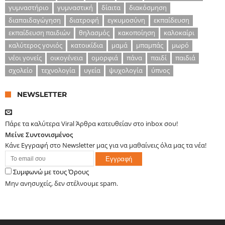
γυμναστήριο
γυμναστική
δίαιτα
διακόσμηση
διαπαιδαγώγηση
διατροφή
εγκυμοσύνη
εκπαίδευση
εκπαίδευση παιδιών
θηλασμός
κακοποίηση
καλοκαίρι
καλύτερος γονιός
κατοικίδια
μαμά
μπαμπάς
μωρό
νέοι γονείς
οικογένεια
ομορφιά
πάνα
παιδί
παιδιά
σχολείο
τεχνολογία
υγεία
ψυχολογία
ύπνος
NEWSLETTER
Πάρε τα καλύτερα Viral Άρθρα κατευθείαν στο inbox σου!
Μείνε Συντονισμένος
Κάνε Εγγραφή στο Newsletter μας για να μαθαίνεις όλα μας τα νέα!
Συμφωνώ με τους Όρους
Μην ανησυχείς, δεν στέλνουμε spam.