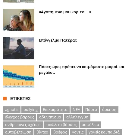
«Αγαπημένο μου κορίτσι…»
Επάγγελμα Πατέρας
Πόσες ώρες πρέπει να κοιμόμαστε μικροί και
μεγάλοι;
ΕΤΙΚΈΤΕΣ
agnotis
bullying
Επικαιρότητα
ΝΕΑ
Πάρτυ
άσκηση
έλεγχος βάρους
αδυνάτισμα
αλληλεγγύη
ανθρώπινες σχέσεις
απώλεια βάρους
ασφάλεια
αυτοβελτίωση
βίντεο
βρέφος
γονείς
γονείς και παιδιά