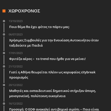
ΧΩΡΟΧΡΌΝΟΣ
13/10/2023
Ποιο θέμα θα έχει φέτος το πάρτυ μας;
06/07/2023
Χρήσιμες Συμβουλές για την Ενοικίαση Αυτοκινήτου όταν
ταξιδεύετε με Παιδιά
17/01/2023
Φριτέζα αέρος – το trend που ήρθε για να μείνει!
21/12/2022
Γιατί η Αθήνα θεωρείται πλέον ως κορυφαίος citybreak
προορισμός
20/12/2022
Μαθητές και εκπαιδευτικοί δημοτικού στήριξαν άπορη,
μονογονεϊκή, πολύτεκνη οικογένεια
16/12/2022
Προσοχή: Ο ΕΟΦ ανακαλεί αντιβηχικό σιρόπι – Ποιο είναι