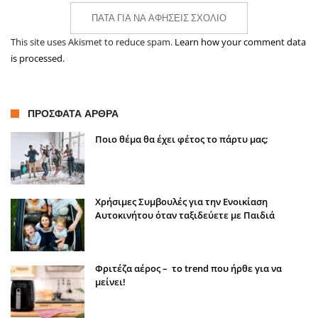
ΠΆΤΑ ΓΙΑ ΝΑ ΑΦΉΣΕΙΣ ΣΧΌΛΙΟ
This site uses Akismet to reduce spam.
Learn how your comment data
is processed.
ΠΡΌΣΦΑΤΑ ΆΡΘΡΑ
Ποιο θέμα θα έχει φέτος το πάρτυ μας;
Χρήσιμες Συμβουλές για την Ενοικίαση
Αυτοκινήτου όταν ταξιδεύετε με Παιδιά
Φριτέζα αέρος – το trend που ήρθε για να
μείνει!