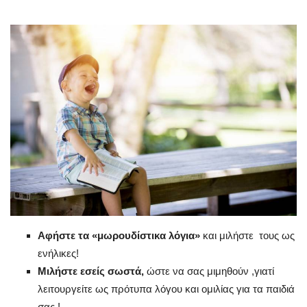
Αφήστε τα «μωρουδίστικα λόγια»
και μιλήστε τους ως
ενήλικες!
Μιλήστε εσείς σωστά,
ώστε να σας μιμηθούν ,γιατί
λειτουργείτε ως πρότυπα λόγου και ομιλίας για τα παιδιά
σας !