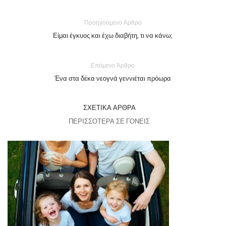
Προηγούμενο Άρθρο
Είμαι έγκυος και έχω διαβήτη, τι να κάνω;
Επόμενο Άρθρο
Ένα στα δέκα νεογνά γεννιέται πρόωρα
ΣΧΕΤΙΚΆ ΆΡΘΡΑ
ΠΕΡΙΣΣΌΤΕΡΑ ΣΕ ΓΟΝΕΊΣ