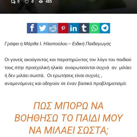
0
0
485
Γράφει η Μάρθα Ι. Ηλιοπούλου – Ειδική Παιδαγωγός
Οι γονείς ακούγοντας και παρατηρώντας τον λόγο του παιδιού
τους στην προσχολική ηλικία αναρωτιούνται συχνά αν μιλάει
ή δεν μιλάει σωστά. Οι ερωτήσεις είναι συχνές ,
αναμενόμενες και οδηγούν σε έναν βασικό προβληματισμό:
ΠΏΣ ΜΠΟΡΏ ΝΑ
ΒΟΗΘΉΣΩ ΤΟ ΠΑΙΔΊ ΜΟΥ
ΝΑ ΜΙΛΆΕΙ ΣΩΣΤΑ;