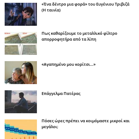
«Ένα δέντρο μια φορά» του Ευγένιου Τριβιζά
(Η ταινία)
Πως καθαρίζουμε το μεταλλικό φίλτρο
απορροφητήρα από τα λίπη
«Αγαπημένο μου κορίτσι…»
Επάγγελμα Πατέρας
Πόσες ώρες πρέπει να κοιμόμαστε μικροί και
μεγάλοι;