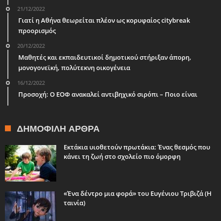
21/12/2022
Γιατί η Αθήνα θεωρείται πλέον ως κορυφαίος citybreak
προορισμός
20/12/2022
Μαθητές και εκπαιδευτικοί δημοτικού στήριξαν άπορη,
μονογονεϊκή, πολύτεκνη οικογένεια
16/12/2022
Προσοχή: Ο ΕΟΦ ανακαλεί αντιβηχικό σιρόπι – Ποιο είναι
ΔΗΜΟΦΙΛΉ ΆΡΘΡΑ
Εκτάκια υιοθετούν πρωτάκια: Ένας θεσμός που
κάνει τη ζωή στο σχολείο πιο όμορφη
«Ένα δέντρο μια φορά» του Ευγένιου Τριβιζά (Η
ταινία)