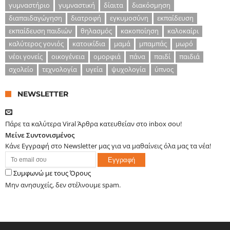
γυμναστήριο
γυμναστική
δίαιτα
διακόσμηση
διαπαιδαγώγηση
διατροφή
εγκυμοσύνη
εκπαίδευση
εκπαίδευση παιδιών
θηλασμός
κακοποίηση
καλοκαίρι
καλύτερος γονιός
κατοικίδια
μαμά
μπαμπάς
μωρό
νέοι γονείς
οικογένεια
ομορφιά
πάνα
παιδί
παιδιά
σχολείο
τεχνολογία
υγεία
ψυχολογία
ύπνος
NEWSLETTER
Πάρε τα καλύτερα Viral Άρθρα κατευθείαν στο inbox σου!
Μείνε Συντονισμένος
Κάνε Εγγραφή στο Newsletter μας για να μαθαίνεις όλα μας τα νέα!
Συμφωνώ με τους Όρους
Μην ανησυχείς, δεν στέλνουμε spam.