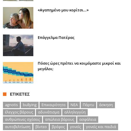
«Αγαπημένο μου κορίτσι…»
Επάγγελμα Πατέρας
Πόσες ώρες πρέπει να κοιμόμαστε μικροί και
μεγάλοι;
ΕΤΙΚΈΤΕΣ
agnotis
bullying
Επικαιρότητα
ΝΕΑ
Πάρτυ
άσκηση
έλεγχος βάρους
αδυνάτισμα
αλληλεγγύη
ανθρώπινες σχέσεις
απώλεια βάρους
ασφάλεια
αυτοβελτίωση
βίντεο
βρέφος
γονείς
γονείς και παιδιά