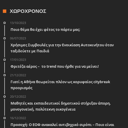
ΧΩΡΟΧΡΌΝΟΣ
13/10/2023
Ποιο θέμα θα έχει φέτος το πάρτυ μας;
06/07/2023
Χρήσιμες Συμβουλές για την Ενοικίαση Αυτοκινήτου όταν
ταξιδεύετε με Παιδιά
17/01/2023
Φριτέζα αέρος – το trend που ήρθε για να μείνει!
21/12/2022
Γιατί η Αθήνα θεωρείται πλέον ως κορυφαίος citybreak
προορισμός
20/12/2022
Μαθητές και εκπαιδευτικοί δημοτικού στήριξαν άπορη,
μονογονεϊκή, πολύτεκνη οικογένεια
16/12/2022
Προσοχή: Ο ΕΟΦ ανακαλεί αντιβηχικό σιρόπι – Ποιο είναι