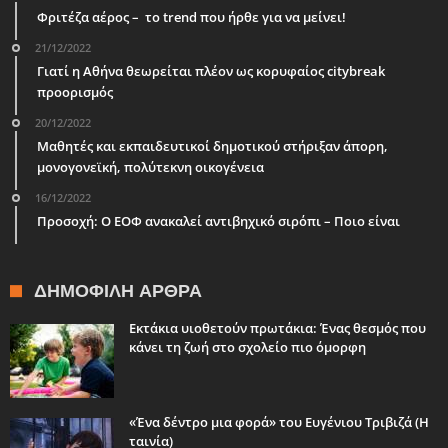
Φριτέζα αέρος – το trend που ήρθε για να μείνει!
21/12/2022
Γιατί η Αθήνα θεωρείται πλέον ως κορυφαίος citybreak
προορισμός
20/12/2022
Μαθητές και εκπαιδευτικοί δημοτικού στήριξαν άπορη,
μονογονεϊκή, πολύτεκνη οικογένεια
16/12/2022
Προσοχή: Ο ΕΟΦ ανακαλεί αντιβηχικό σιρόπι – Ποιο είναι
ΔΗΜΟΦΙΛΉ ΆΡΘΡΑ
Εκτάκια υιοθετούν πρωτάκια: Ένας θεσμός που
κάνει τη ζωή στο σχολείο πιο όμορφη
«Ένα δέντρο μια φορά» του Ευγένιου Τριβιζά (Η
ταινία)