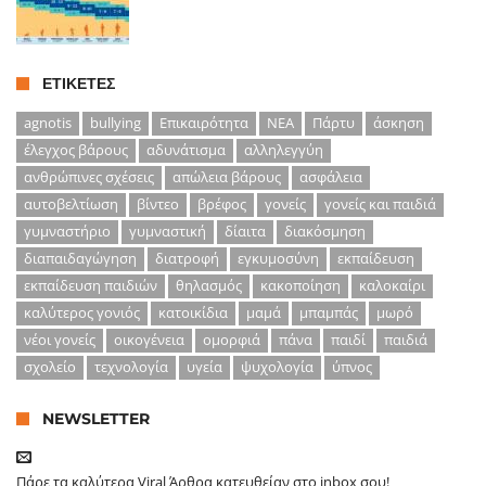
ΕΤΙΚΈΤΕΣ
agnotis
bullying
Επικαιρότητα
ΝΕΑ
Πάρτυ
άσκηση
έλεγχος βάρους
αδυνάτισμα
αλληλεγγύη
ανθρώπινες σχέσεις
απώλεια βάρους
ασφάλεια
αυτοβελτίωση
βίντεο
βρέφος
γονείς
γονείς και παιδιά
γυμναστήριο
γυμναστική
δίαιτα
διακόσμηση
διαπαιδαγώγηση
διατροφή
εγκυμοσύνη
εκπαίδευση
εκπαίδευση παιδιών
θηλασμός
κακοποίηση
καλοκαίρι
καλύτερος γονιός
κατοικίδια
μαμά
μπαμπάς
μωρό
νέοι γονείς
οικογένεια
ομορφιά
πάνα
παιδί
παιδιά
σχολείο
τεχνολογία
υγεία
ψυχολογία
ύπνος
NEWSLETTER
Πάρε τα καλύτερα Viral Άρθρα κατευθείαν στο inbox σου!