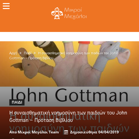
Αρχή
Παιδί
Η συναισθηματική νοημοσύνη των παιδιών του John
Gottman – Πρόταση Βιβλίου
ΠΑΙΔΊ
Η συναισθηματική νοημοσύνη των παιδιών του John
Gottman – Πρόταση Βιβλίου
Απο
Μικροί Μεγάλοι Team
Δημοσιεύθηκε
04/04/2019