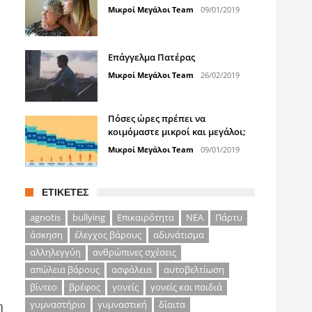
Μικροί Μεγάλοι Team
09/01/2019
Επάγγελμα Πατέρας
Μικροί Μεγάλοι Team
26/02/2019
Πόσες ώρες πρέπει να
κοιμόμαστε μικροί και μεγάλοι;
Μικροί Μεγάλοι Team
09/01/2019
ΕΤΙΚΈΤΕΣ
agnotis
bullying
Επικαιρότητα
ΝΕΑ
Πάρτυ
άσκηση
έλεγχος βάρους
αδυνάτισμα
αλληλεγγύη
ανθρώπινες σχέσεις
απώλεια βάρους
ασφάλεια
αυτοβελτίωση
βίντεο
βρέφος
γονείς
γονείς και παιδιά
γυμναστήριο
γυμναστική
δίαιτα
η