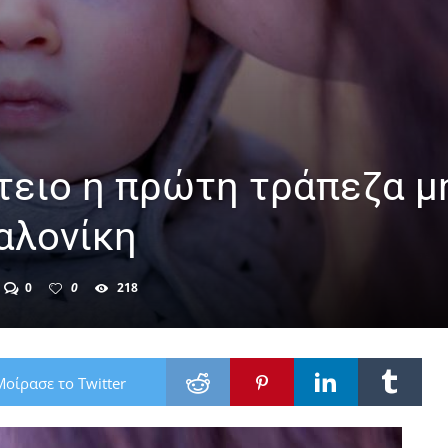
τειο η πρώτη τράπεζα μ
αλονίκη
0
0
218
Μοίρασε το Twitter