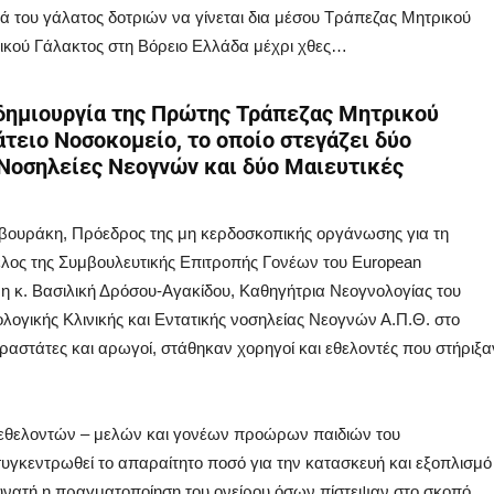
ιά του γάλατος δοτριών να γίνεται δια μέσου Τράπεζας Μητρικού
ικού Γάλακτος στη Βόρειο Ελλάδα μέχρι χθες…
δημιουργία της
Πρώτης Τράπεζας Μητρικού
άτειο Νοσοκομείο, το οποίο στεγάζει δύο
 Νοσηλείες Νεογνών και δύο Μαιευτικές
βουράκη, Πρόεδρος της μη κερδοσκοπικής οργάνωσης για τη
λος της Συμβουλευτικής Επιτροπής Γονέων του European
αι η κ. Βασιλική Δρόσου-Αγακίδου, Καθηγήτρια Νεογνολογίας του
ολογικής Κλινικής και Εντατικής νοσηλείας Νεογνών Α.Π.Θ. στο
ραστάτες και αρωγοί, στάθηκαν χορηγοί και εθελοντές που στήριξα
ν εθελοντών – μελών και γονέων προώρων παιδιών του
 συγκεντρωθεί το απαραίτητο ποσό για την κατασκευή και εξοπλισμό
δυνατή η πραγματοποίηση του ονείρου όσων πίστεψαν στο σκοπό