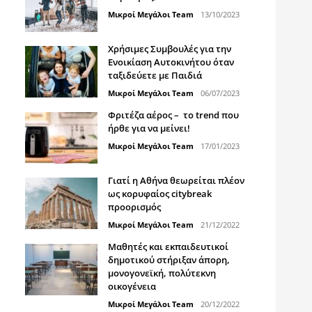
Μικροί Μεγάλοι Team
13/10/2023
Χρήσιμες Συμβουλές για την
Ενοικίαση Αυτοκινήτου όταν
ταξιδεύετε με Παιδιά
Μικροί Μεγάλοι Team
06/07/2023
Φριτέζα αέρος – το trend που
ήρθε για να μείνει!
Μικροί Μεγάλοι Team
17/01/2023
Γιατί η Αθήνα θεωρείται πλέον
ως κορυφαίος citybreak
προορισμός
Μικροί Μεγάλοι Team
21/12/2022
Μαθητές και εκπαιδευτικοί
δημοτικού στήριξαν άπορη,
μονογονεϊκή, πολύτεκνη
οικογένεια
Μικροί Μεγάλοι Team
20/12/2022