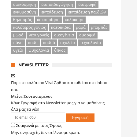
διακόσμηση
διαπαιδαγώγηση
διατροφή
εγκυμοσύνη
εκπαίδευση
εκπαίδευση παιδιών
θηλασμός
κακοποίηση
καλοκαίρι
καλύτερος γονιός
κατοικίδια
μαμά
μπαμπάς
μωρό
νέοι γονείς
οικογένεια
ομορφιά
πάνα
παιδί
παιδιά
σχολείο
τεχνολογία
υγεία
ψυχολογία
ύπνος
NEWSLETTER
Πάρε τα καλύτερα Viral Άρθρα κατευθείαν στο inbox
σου!
Μείνε Συντονισμένος
Κάνε Εγγραφή στο Newsletter μας για να μαθαίνεις
όλα μας τα νέα!
Συμφωνώ με τους Όρους
Μην ανησυχείς, δεν στέλνουμε spam.