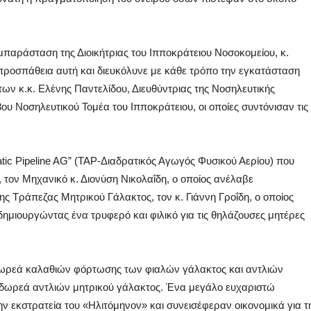
παράσταση της Διοικήτριας του Ιπποκράτειου Νοσοκομείου, κ.
προσπάθεια αυτή και διευκόλυνε με κάθε τρόπο την εγκατάσταση
ων κ.κ. Ελένης Παντελίδου, Διευθύντριας της Νοσηλευτικής
ου Νοσηλευτικού Τομέα του Ιπποκράτειου, οι οποίες συντόνισαν τις
atic Pipeline AG” (TAP-Διαδρατικός Αγωγός Φυσικού Αερίου) που
 τον Μηχανικό κ. Διονύση Νικολαΐδη, ο οποίος ανέλαβε
 Τράπεζας Μητρικού Γάλακτος, τον κ. Γιάννη Γροΐδη, ο οποίος
μιουργώντας ένα τρυφερό και φιλικό για τις θηλάζουσες μητέρες
 δωρεά καλαθιών φόρτωσης των φιαλών γάλακτος και αντλιών
τη δωρεά αντλιών μητρικού γάλακτος. Ένα μεγάλο ευχαριστώ
ην εκστρατεία του «Ηλιτόμηνον» και συνεισέφεραν οικονομικά για τ