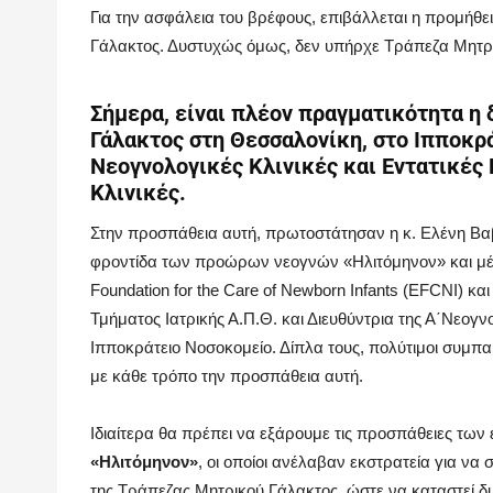
Για την ασφάλεια του βρέφους, επιβάλλεται η προμήθε
Γάλακτος. Δυστυχώς όμως, δεν υπήρχε Τράπεζα Μητρ
Σήμερα, είναι πλέον πραγματικότητα η 
Γάλακτος στη Θεσσαλονίκη
, στο Ιπποκρ
Νεογνολογικές Κλινικές και Εντατικές
Κλινικές.
Στην προσπάθεια αυτή, πρωτοστάτησαν η κ. Ελένη Βα
φροντίδα των προώρων νεογνών «Ηλιτόμηνον» και μέ
Foundation for the Care of Newborn Infants (EFCNI) κ
Τμήματος Ιατρικής Α.Π.Θ. και Διευθύντρια της Α΄Νεογν
Ιπποκράτειο Νοσοκομείο. Δίπλα τους, πολύτιμοι συμπα
με κάθε τρόπο την προσπάθεια αυτή.
Ιδιαίτερα θα πρέπει να εξάρουμε τις προσπάθειες τω
«Ηλιτόμηνον»
, οι οποίοι ανέλαβαν εκστρατεία για να
της Τράπεζας Μητρικού Γάλακτος, ώστε να καταστεί 