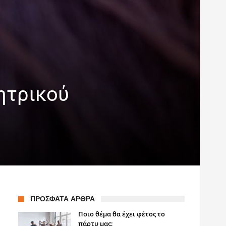
ητρικού
ΠΡΌΣΦΑΤΑ ΆΡΘΡΑ
Ποιο θέμα θα έχει φέτος το
πάρτυ μας;