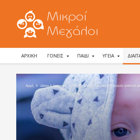
ΑΡΧΙΚΉ
ΓΟΝΕΊΣ
ΠΑΙΔΊ
ΥΓΕΊΑ
ΔΊΑΙ
Αρχή
Δίαιτα & Διατροφή
Ανοιξε στο Ιπποκράτειο η πρώτη τράπεζα μ