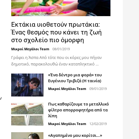
Εκτάκια υιοθετούν πρωτάκια:
Ένας θεσμός που κάνει τη ζωή
στο σχολείο πιο όμορφη
Μικροί Μεγάλοι Team
08/01/2019
Γράφει η Άσπα Από τότε που οι κόρες μου πήγαν
δημοτικό, παρακολουθώ έναν καταπληκτικό …
«Ένα δέντρο μια φορά» του
Ευγένιου Τριβιζά (Η ταινία)
Μικροί Μεγάλοι Team
09/01/2019
ν
Πως καθαρίζουμε το μεταλλικό
φίλτρο απορροφητήρα από τα
λίπη
Μικροί Μεγάλοι Team
12/02/2019
«Αγαπημένο μου κορίτσι…»