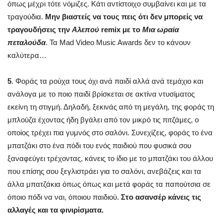
όπως μέχρι τότε νόμιζες. Κάτι αντίστοιχο συμβαίνει και με τα
τραγούδια.
Μην βιαστείς να τους πεις ότι δεν μπορείς να
τραγουδήσεις την
Αλεπού
remix με το
Μια ωραία
πεταλούδα
. Τα Mad Video Music Awards δεν το κάνουν
καλύτερα…
5
. Φοράς τα ρούχα τους όχι ανά παιδί αλλά ανά τεμάχιο και
ανάλογα με το ποιο παιδί βρίσκεται σε ακτίνα ντυσίματος
εκείνη τη στιγμή. Δηλαδή, ξεκινάς από τη μεγάλη, της φοράς τη
μπλούζα έχοντας ήδη βγάλει από τον μικρό τις πιτζάμες, ο
οποίος τρέχει πια γυμνός στο σαλόνι. Συνεχίζεις, φοράς το ένα
μπατζάκι στο ένα πόδι του ενός παιδιού που φυσικά σου
ξαναφεύγει τρέχοντας, κάνεις το ίδιο με το μπατζάκι του άλλου
που επίσης σου ξεγλιστράει για το σαλόνι, ανεβάζεις και τα
άλλα μπατζάκια όπως όπως και μετά φοράς τα παπούτσια σε
όποιο πόδι να ναι, όποιου παιδιού.
Στο ασανσέρ κάνεις τις
αλλαγές και τα φινιρίσματα.