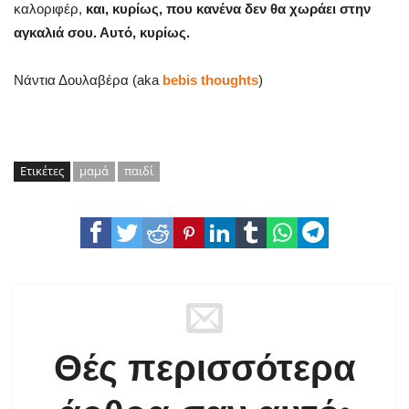
καλοριφέρ,
και, κυρίως, που κανένα δεν θα χωράει στην
αγκαλιά σου. Αυτό, κυρίως.
Νάντια Δουλαβέρα (aka
bebis thoughts
)
Ετικέτες
μαμά
παιδί
Θές περισσότερα