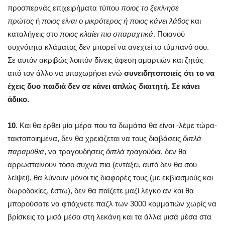
προσπερνάς επιχειρήματα τύπου
ποιος το ξεκίνησε
πρώτος
ή
ποιος είναι ο μικρότερος ή ποιος κάνει λάθος
και
καταλήγεις στο
ποιος κλαίει πιο σπαραχτικά
. Ποιανού
συχνότητα κλάματος δεν μπορεί να ανεχτεί το τύμπανό σου.
Σε αυτόν ακριβώς λοιπόν δίνεις άφεση αμαρτιών και ζητάς
από τον άλλο να υποχωρήσει ενώ
συνειδητοποιείς ότι το να
έχεις δυο παιδιά δεν σε κάνει απλώς διαιτητή. Σε κάνει
άδικο.
10
. Και θα έρθει μία μέρα που τα δωμάτια θα είναι -λέμε τώρα-
τακτοποιημένα, δεν θα χρειάζεται να τους διαβάσεις
διπλά
παραμύθια
, να τραγουδήσεις
διπλά τραγούδια
, δεν θα
αρρωσταίνουν τόσο συχνά πια (εντάξει, αυτό δεν θα σου
λείψει), θα λύνουν μόνοι τις διαφορές τους (με εκβιασμούς και
δωροδοκίες, έστω), δεν θα παίζετε μαζί λέγκο αν και θα
μπορούσατε να φτιάχνετε παζλ των 3000 κομματιών χωρίς να
βρίσκεις τα μισά μέσα στη λεκάνη και τα άλλα μισά μέσα στα