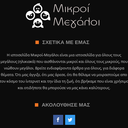
ΣΧΕΤΙΚΆ ΜΕ ΕΜΆΣ
Η ιστοσελίδα Μικροί-Μεγάλοι είναι μια ιστοσελίδα για όλους τους
μεγάλους (ηλικιακά) που αισθάνονται μικροί και όλους τους μικρούς, που
νιώθουν μεγάλοι. Βρείτε ενδιαφέροντα άρθρα για όλους, για διάφορα
θέματα. Ότι μας άγγιξε, ότι μας άρεσε, ότι θα θέλαμε να μοιραστούμε απο
τον κόσμο του ίντερνετ και την ίδια τη ζωή, ότι βρήκαμε που είναι χρήσιμ
και οτιδήποτε θα μπορούσε να μας κάνει καλύτερους.
ΑΚΟΛΟΎΘΗΣΕ ΜΑΣ