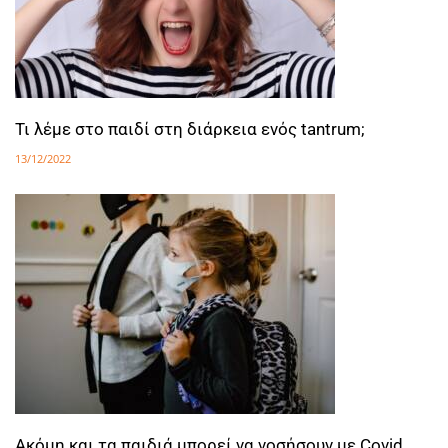
Τι λέμε στο παιδί στη διάρκεια ενός tantrum;
13/12/2022
Ακόμη και τα παιδιά μπορεί να νοσήσουν με Covid