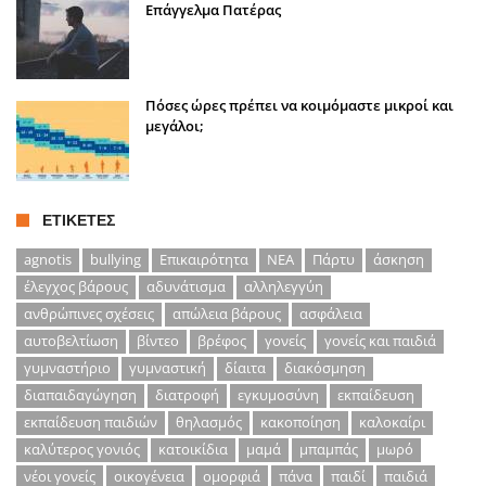
Επάγγελμα Πατέρας
Πόσες ώρες πρέπει να κοιμόμαστε μικροί και
μεγάλοι;
ΕΤΙΚΈΤΕΣ
agnotis
bullying
Επικαιρότητα
ΝΕΑ
Πάρτυ
άσκηση
έλεγχος βάρους
αδυνάτισμα
αλληλεγγύη
ανθρώπινες σχέσεις
απώλεια βάρους
ασφάλεια
αυτοβελτίωση
βίντεο
βρέφος
γονείς
γονείς και παιδιά
γυμναστήριο
γυμναστική
δίαιτα
διακόσμηση
διαπαιδαγώγηση
διατροφή
εγκυμοσύνη
εκπαίδευση
εκπαίδευση παιδιών
θηλασμός
κακοποίηση
καλοκαίρι
καλύτερος γονιός
κατοικίδια
μαμά
μπαμπάς
μωρό
νέοι γονείς
οικογένεια
ομορφιά
πάνα
παιδί
παιδιά