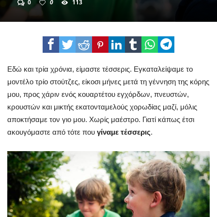
0
0
113
Εδώ και τρία χρόνια, είμαστε τέσσερις. Εγκαταλείψαμε το
μοντέλο τρίο στούτζες, είκοσι μήνες μετά τη γέννηση της κόρης
μου, προς χάριν ενός κουαρτέτου εγχόρδων, πνευστών,
κρουστών και μικτής εκατονταμελούς χορωδίας μαζί, μόλις
αποκτήσαμε τον γιο μου. Χωρίς μαέστρο. Γιατί κάπως έτσι
ακουγόμαστε από τότε που
γίναμε
τέσσερις
.