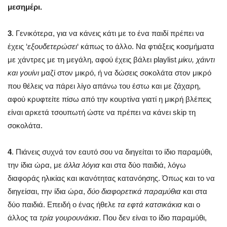
μεσημέρι.
3
. Γενικότερα, για να κάνεις κάτι με το ένα παιδί πρέπει να
έχεις ‘
εξουδετερώσει
‘ κάπως το άλλο. Να φτιάξεις κοσμήματα
με χάντρες με τη μεγάλη, αφού έχεις βάλει playlist
μίκυ, χάιντι
και γουίνι
μαζί στον μικρό, ή να δώσεις σοκολάτα στον μικρό
που θέλεις να πάρει λίγο απάνω του έστω και με ζάχαρη,
αφού κρυφτείτε πίσω από την κουρτίνα γιατί η μικρή βλέπεις
είναι αρκετά τσουπωτή ώστε να πρέπει να κάνει skip τη
σοκολάτα.
4
. Πιάνεις συχνά τον εαυτό σου να διηγείται το ίδιο παραμύθι,
την ίδια ώρα, με
άλλα λόγια
και στα δύο παιδιά, λόγω
διαφοράς ηλικίας και ικανότητας κατανόησης. Όπως και το να
διηγείσαι,
τ
ην ίδια ώρα,
δύο διαφορετικά παραμύθια
και στα
δύο παιδιά. Επειδή ο ένας ήθελε
τα εφτά κατσικάκια
και ο
άλλος τα
τρία γουρουνάκια
. Που δεν είναι το ίδιο παραμύθι,