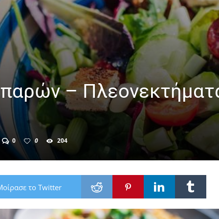
ιπαρών – Πλεονεκτήματ
0
0
204
Μοίρασε το Twitter