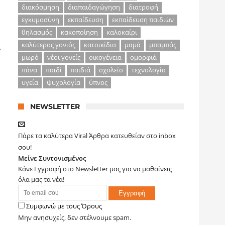
διακόσμηση
διαπαιδαγώγηση
διατροφή
εγκυμοσύνη
εκπαίδευση
εκπαίδευση παιδιών
θηλασμός
κακοποίηση
καλοκαίρι
καλύτερος γονιός
κατοικίδια
μαμά
μπαμπάς
.
μωρό
νέοι γονείς
οικογένεια
ομορφιά
πάνα
παιδί
παιδιά
σχολείο
τεχνολογία
υγεία
ψυχολογία
ύπνος
NEWSLETTER
Πάρε τα καλύτερα Viral Άρθρα κατευθείαν στο inbox
σου!
Μείνε Συντονισμένος
Κάνε Εγγραφή στο Newsletter μας για να μαθαίνεις
όλα μας τα νέα!
Συμφωνώ με τους Όρους
Μην ανησυχείς, δεν στέλνουμε spam.