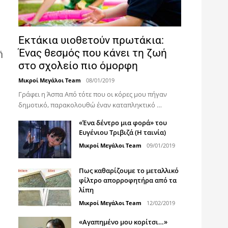
Εκτάκια υιοθετούν πρωτάκια:
Ένας θεσμός που κάνει τη ζωή
ή
στο σχολείο πιο όμορφη
Μικροί Μεγάλοι Team
08/01/2019
Γράφει η Άσπα Από τότε που οι κόρες μου πήγαν
δημοτικό, παρακολουθώ έναν καταπληκτικό …
«Ένα δέντρο μια φορά» του
Ευγένιου Τριβιζά (Η ταινία)
Μικροί Μεγάλοι Team
09/01/2019
Πως καθαρίζουμε το μεταλλικό
φίλτρο απορροφητήρα από τα
λίπη
Μικροί Μεγάλοι Team
12/02/2019
«Αγαπημένο μου κορίτσι…»