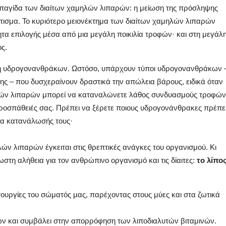
η παγίδα των διαίτων χαμηλών λιπαρών: η μείωση της πρόσληψης
τισμα. Το κυριότερο μειονέκτημα των διαίτων χαμηλών λιπαρών
ητα επιλογής μέσα από μια μεγάλη ποικιλία τροφών· και στη μεγάλ
ος.
ηψη υδρογονανθράκων. Ωστόσο, υπάρχουν τύποι υδρογονανθράκων 
ης – που δυσχεραίνουν δραστικά την απώλεια βάρους, ειδικά όταν
ηλών λιπαρών μπορεί να καταναλώνετε λάθος συνδυασμούς τροφών
προσπάθειές σας. Πρέπει να ξέρετε ποιους υδρογονάνθρακες πρέπε
τα κατανάλωσής τους·
ών λιπαρών έγκειται στις θρεπτικές ανάγκες του οργανισμού. Κι
στη αλήθεια για τον ανθρώπινο οργανισμό και τις δίαιτες:
το λίπο
ιτουργίες του σώματός μας, παρέχοντας στους μύες και στα ζωτικά
ων και συμβάλει στην απορρόφηση των λιποδιαλυτών βιταμινών.