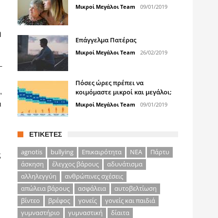
Μικροί Μεγάλοι Team
09/01/2019
η
Επάγγελμα Πατέρας
Μικροί Μεγάλοι Team
26/02/2019
–
Πόσες ώρες πρέπει να
,
κοιμόμαστε μικροί και μεγάλοι;
ι
Μικροί Μεγάλοι Team
09/01/2019
ΕΤΙΚΈΤΕΣ
agnotis
bullying
Επικαιρότητα
ΝΕΑ
Πάρτυ
ς
άσκηση
έλεγχος βάρους
αδυνάτισμα
αλληλεγγύη
ανθρώπινες σχέσεις
απώλεια βάρους
ασφάλεια
αυτοβελτίωση
βίντεο
βρέφος
γονείς
γονείς και παιδιά
γυμναστήριο
γυμναστική
δίαιτα