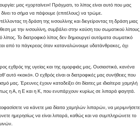
τουργία: μας «χορταίνει»! Πράγματι, το λίπος είναι αυτό που μας
 δίνει το σήμα να πάψουμε (επιτέλους) να τρώμε.
τέλλοντας τη δράση της ινσουλίνης και διεγείροντας τη δράση μιας
ίθεση με την ινσουλίνη, συμβάλει στην καύση του σωματικού λίπους
ό λίπος. Το διατροφικό λίπος δεν δημιουργεί αυτόματα σωματικό
ίνεται από το πάγκρεας όταν καταναλώνουμε υδατάνθρακες, όχι
ερος εχθρός της υγείας και της ομορφιάς μας. Ουσιαστικά, κανένα
θ’ αυτό «κακό». Ο εχθρός είναι οι διατροφικές μας συνήθειες που
σμό μας. Έρευνες έχουν καταδείξει ότι δίαιτες με ιδιαίτερα χαμηλή
ως η Α, η Ε και η Κ, που ενυπάρχουν κυρίως σε λιπαρά φαγητά.
αποφασίσετε να κάνετε μια δίαιτα χαμηλών λιπαρών, να μεριμνήσετε
νετε ημερησίως να είναι λιπαρά, καθώς και να συμπληρώνετε το
μινών.