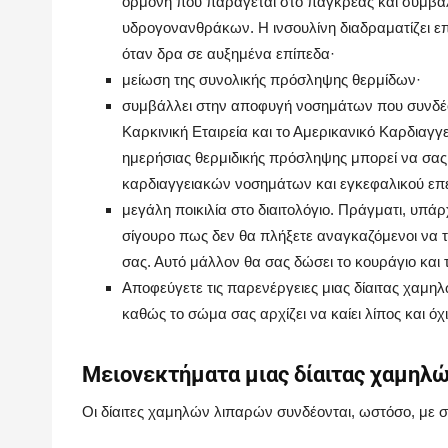
ορμόνη που παράγεται στο πάγκρεας και συμβάλ
υδρογονανθράκων. Η ινσουλίνη διαδραματίζει επί
όταν δρα σε αυξημένα επίπεδα·
μείωση της συνολικής πρόσληψης θερμίδων·
συμβάλλει στην αποφυγή νοσημάτων που συνδέο
Καρκινική Εταιρεία και το Αμερικανικό Καρδιαγ
ημερήσιας θερμιδικής πρόσληψης μπορεί να σα
καρδιαγγειακών νοσημάτων και εγκεφαλικού επε
μεγάλη ποικιλία στο διαιτολόγιο. Πράγματι, υπά
σίγουρο πως δεν θα πλήξετε αναγκαζόμενοι να τρώ
σας. Αυτό μάλλον θα σας δώσει το κουράγιο και 
Αποφεύγετε τις παρενέργειες μιας δίαιτας χαμ
καθώς το σώμα σας αρχίζει να καίει λίπος και ό
Μειονεκτήματα μιας δίαιτας χαμηλ
Οι δίαιτες χαμηλών λιπαρών συνδέονται, ωστόσο, με σ