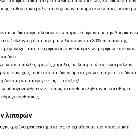
λει αποφασιστικά στο μεταβολισμό των τροφών, και ιδιαίτερα των
σης καθοριστικό ρόλο στη δημιουργία σωματικού λίπους, ιδιαίτερα
νται με διατροφή πλούσια σε λιπαρά. Σύμφωνα με την Αμερικανικ
γειακό Σύλλογο η διατήρηση των λιπαρών στο 30% περίπου της
ς προφυλάξει από την εμφάνιση συγκεκριμένων μορφών καρκίνου,
ισοδίου.
ρχουν τόσο πολλές τροφές χαμηλές σε λιπαρά, ώστε είναι μάλλον
τε συνεχώς τα ίδια και τα ίδια γεύματα για να τηρήσετε τη δίαιτά
τη δύναμη να αποφύγετε τις … αταξίες!
ηλών υδρογονανθράκων – όπως το αίσθημα λήθαργου και αθυμία –
χι υδρογονάνθρακες.
ών λιπαρών
υγκεκριμένα μειονεκτήματα· ας τα εξετάσουμε πιο προσεκτικά: