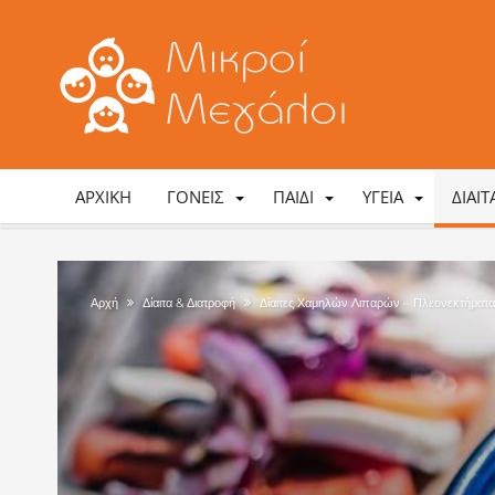
ΑΡΧΙΚΉ
ΓΟΝΕΊΣ
ΠΑΙΔΊ
ΥΓΕΊΑ
ΔΊΑΙ
Αρχή
Δίαιτα & Διατροφή
Δίαιτες Χαμηλών Λιπαρών – Πλεονεκτήματα