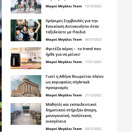
Μικροί Μεγάλοι Team
13/10/2023
Χρήσιμες Συμβουλές για την
Ενοικίαση Αυτοκινήτου όταν
ταξιδεύετε με Παιδιά
Μικροί Μεγάλοι Team
06/07/2023
Φριτέζα αέρος – το trend που
ήρθε για να μείνει!
Μικροί Μεγάλοι Team
17/01/2023
Γιατί η Αθήνα θεωρείται πλέον
ως κορυφαίος citybreak
προορισμός
Μικροί Μεγάλοι Team
21/12/2022
Μαθητές και εκπαιδευτικοί
δημοτικού στήριξαν άπορη,
μονογονεϊκή, πολύτεκνη
οικογένεια
Μικροί Μεγάλοι Team
20/12/2022