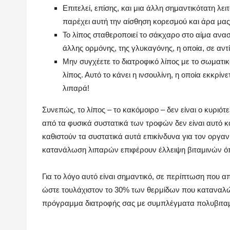
Επιτελεί, επίσης, και μια άλλη σημαντικότατη λει
παρέχει αυτή την αίσθηση κορεσμού και άρα μας
Το λίπος σταθεροποιεί το σάκχαρο στο αίμα ανασ
άλλης ορμόνης, της γλυκαγόνης, η οποία, σε αντ
Μην συγχέετε το διατροφικό λίπος με το σωματικ
λίπος. Αυτό το κάνει η ινσουλίνη, η οποία εκκρ
λιπαρά!
Συνεπώς, το λίπος – το κακόμοιρο – δεν είναι ο κυριότ
από τα φυσικά συστατικά των τροφών δεν είναι αυτό κα
καθιστούν τα συστατικά αυτά επικίνδυνα για τον οργανι
κατανάλωση λιπαρών επιφέρουν έλλειψη βιταμινών όπ
Για το λόγο αυτό είναι σημαντικό, σε περίπτωση που 
ώστε τουλάχιστον το 30% των θερμίδων που καταναλώ
πρόγραμμα διατροφής σας με συμπλέγματα πολυβιτα