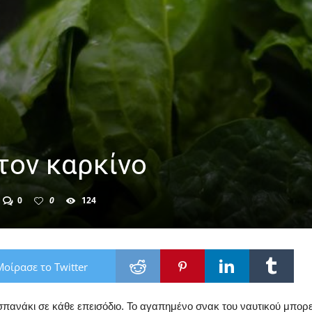
τον καρκίνο
0
0
124
Μοίρασε το Twitter
 σπανάκι σε κάθε επεισόδιο. Το αγαπημένο σνακ του ναυτικού μπορε