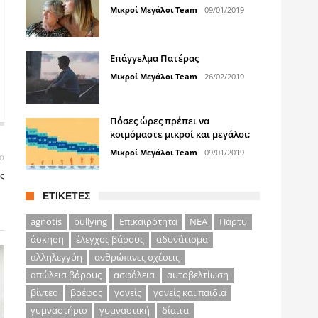
Μικροί Μεγάλοι Team
09/01/2019
Επάγγελμα Πατέρας
Μικροί Μεγάλοι Team
26/02/2019
Πόσες ώρες πρέπει να
κοιμόμαστε μικροί και μεγάλοι;
Μικροί Μεγάλοι Team
09/01/2019
ο
ής
ΕΤΙΚΈΤΕΣ
agnotis
bullying
Επικαιρότητα
ΝΕΑ
Πάρτυ
άσκηση
έλεγχος βάρους
αδυνάτισμα
αλληλεγγύη
ανθρώπινες σχέσεις
απώλεια βάρους
ασφάλεια
αυτοβελτίωση
βίντεο
βρέφος
γονείς
γονείς και παιδιά
γυμναστήριο
γυμναστική
δίαιτα