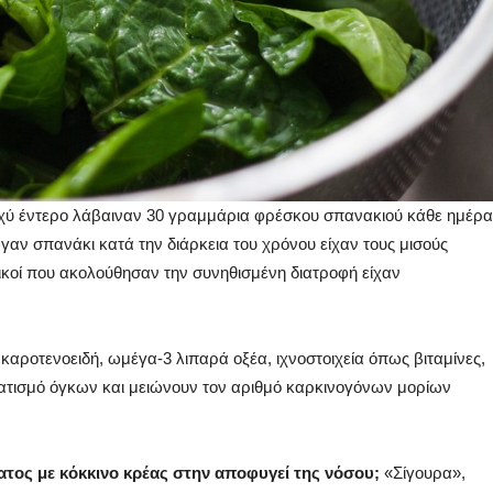
παχύ έντερο λάβαιναν 30 γραμμάρια φρέσκου σπανακιού κάθε ημέρα
γαν σπανάκι κατά την διάρκεια του χρόνου είχαν τους μισούς
ντικοί που ακολούθησαν την συνηθισμένη διατροφή είχαν
καροτενοειδή, ωμέγα-3 λιπαρά οξέα, ιχνοστοιχεία όπως βιταμίνες,
ματισμό όγκων και μειώνουν τον αριθμό καρκινογόνων μορίων
ατος με κόκκινο κρέας στην αποφυγεί της νόσου;
«Σίγουρα»,