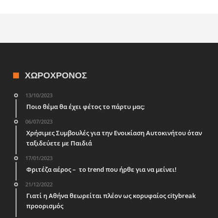
ΧΩΡΟΧΡΌΝΟΣ
13/10/2023
Ποιο θέμα θα έχει φέτος το πάρτυ μας;
06/07/2023
Χρήσιμες Συμβουλές για την Ενοικίαση Αυτοκινήτου όταν
ταξιδεύετε με Παιδιά
17/01/2023
Φριτέζα αέρος – το trend που ήρθε για να μείνει!
21/12/2022
Γιατί η Αθήνα θεωρείται πλέον ως κορυφαίος citybreak
προορισμός