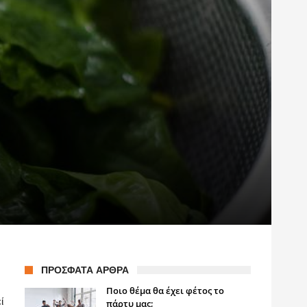
ΠΡΌΣΦΑΤΑ ΆΡΘΡΑ
Ποιο θέμα θα έχει φέτος το
ί
πάρτυ μας;