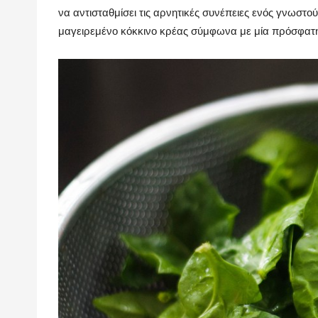
να αντισταθμίσει τις αρνητικές συνέπειες ενός γνωστο
μαγειρεμένο κόκκινο κρέας σύμφωνα με μία πρόσφατη 