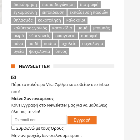
διακόσμηση
διαπαιδαγώγηση
διατροφή
εγκυμοσύνη
εκπαίδευση
εκπαίδευση παιδιών
θηλασμός
κακοποίηση
καλοκαίρι
καλύτερος γονιός
κατοικίδια
μαμά
μπαμπάς
μωρό
νέοι γονείς
οικογένεια
ομορφιά
πάνα
παιδί
παιδιά
σχολείο
τεχνολογία
υγεία
ψυχολογία
ύπνος
NEWSLETTER
Πάρε τα καλύτερα Viral Άρθρα κατευθείαν στο inbox
σου!
Μείνε Συντονισμένος
Κάνε Εγγραφή στο Newsletter μας για να μαθαίνεις
όλα μας τα νέα!
Συμφωνώ με τους Όρους
Μην ανησυχείς, δεν στέλνουμε spam.