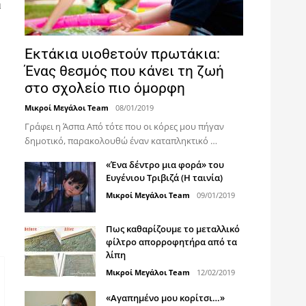
ι
Εκτάκια υιοθετούν πρωτάκια:
Ένας θεσμός που κάνει τη ζωή
στο σχολείο πιο όμορφη
Μικροί Μεγάλοι Team
08/01/2019
Γράφει η Άσπα Από τότε που οι κόρες μου πήγαν
δημοτικό, παρακολουθώ έναν καταπληκτικό …
«Ένα δέντρο μια φορά» του
Ευγένιου Τριβιζά (Η ταινία)
Μικροί Μεγάλοι Team
09/01/2019
Πως καθαρίζουμε το μεταλλικό
φίλτρο απορροφητήρα από τα
λίπη
Μικροί Μεγάλοι Team
12/02/2019
«Αγαπημένο μου κορίτσι…»