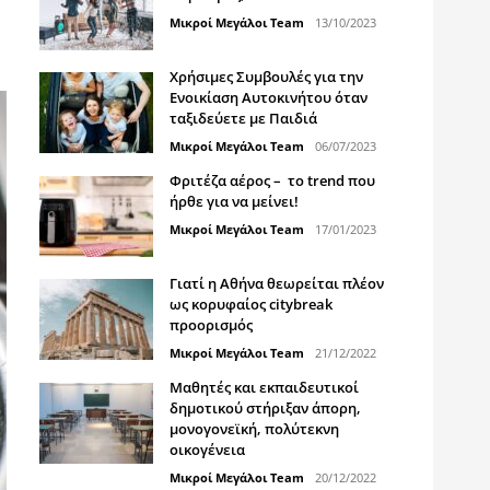
Μικροί Μεγάλοι Team
13/10/2023
Χρήσιμες Συμβουλές για την
Ενοικίαση Αυτοκινήτου όταν
ταξιδεύετε με Παιδιά
Μικροί Μεγάλοι Team
06/07/2023
Φριτέζα αέρος – το trend που
ήρθε για να μείνει!
Μικροί Μεγάλοι Team
17/01/2023
Γιατί η Αθήνα θεωρείται πλέον
ως κορυφαίος citybreak
προορισμός
Μικροί Μεγάλοι Team
21/12/2022
Μαθητές και εκπαιδευτικοί
δημοτικού στήριξαν άπορη,
μονογονεϊκή, πολύτεκνη
οικογένεια
Μικροί Μεγάλοι Team
20/12/2022