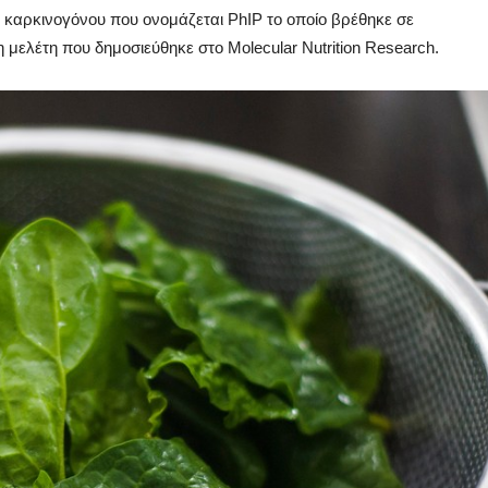
ύ καρκινογόνου που ονομάζεται PhIP το οποίο βρέθηκε σε
μελέτη που δημοσιεύθηκε στο Molecular Nutrition Research.