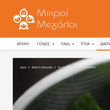
ΑΡΧΙΚΉ
ΓΟΝΕΊΣ
ΠΑΙΔΊ
ΥΓΕΊΑ
ΔΊΑΙ
Αρχή
Δίαιτα & Διατροφή
Το σπανάκι πολεμά τον καρκίνο