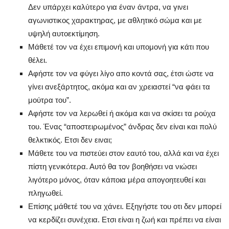
Δεν υπάρχει καλύτερο για έναν άντρα, να γινει
αγωνιστικος χαρακτηρας, με αθλητικό σώμα και με
υψηλή αυτοεκτίμηση.
Μάθετέ τον να έχει επιμονή και υπομονή για κάτι που
θέλει.
Αφήστε τον να φύγει λίγο απο κοντά σας, έτσι ώστε να
γίνει ανεξάρτητος, ακόμα και αν χρειαστεί “να φάει τα
μούτρα του”.
Αφήστε τον να λερωθεί ή ακόμα και να σκίσει τα ρούχα
του. Ένας “αποστειρωμένος” άνδρας δεν είναι και πολύ
θελκτικός. Ετσι δεν ειναι;
Mάθετε του να πιστεύει στον εαυτό του, αλλά και να έχει
πίστη γενικότερα. Αυτό θα τον βοηθήσει να νιώσει
λιγότερο μόνος, όταν κάποια μέρα απογοητευθεί και
πληγωθεί.
Επίσης μάθετέ του να χάνει. Εξηγήστε του οτι δεν μπορεί
να κερδίζει συνέχεια. Ετσι είναι η ζωή και πρέπει να είναι