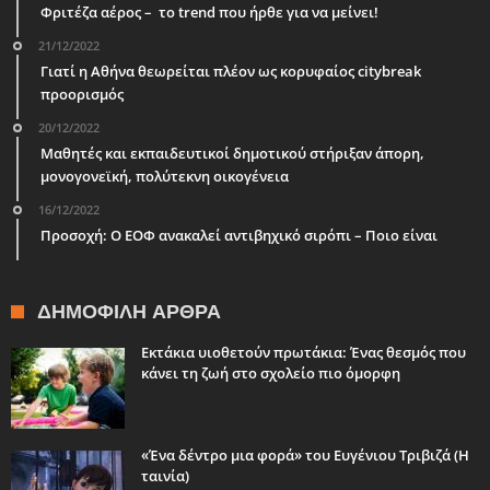
Φριτέζα αέρος – το trend που ήρθε για να μείνει!
21/12/2022
Γιατί η Αθήνα θεωρείται πλέον ως κορυφαίος citybreak
προορισμός
20/12/2022
Μαθητές και εκπαιδευτικοί δημοτικού στήριξαν άπορη,
μονογονεϊκή, πολύτεκνη οικογένεια
16/12/2022
Προσοχή: Ο ΕΟΦ ανακαλεί αντιβηχικό σιρόπι – Ποιο είναι
ΔΗΜΟΦΙΛΉ ΆΡΘΡΑ
Εκτάκια υιοθετούν πρωτάκια: Ένας θεσμός που
κάνει τη ζωή στο σχολείο πιο όμορφη
«Ένα δέντρο μια φορά» του Ευγένιου Τριβιζά (Η
ταινία)