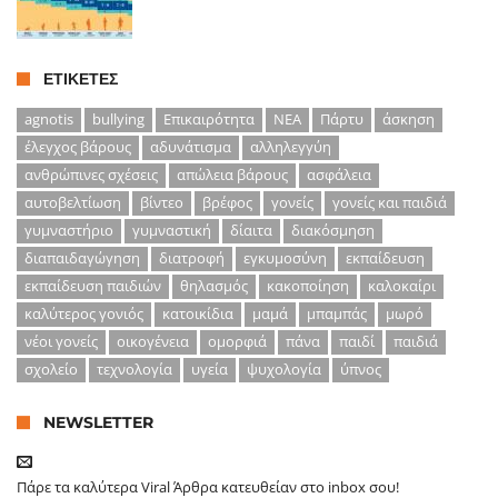
ΕΤΙΚΈΤΕΣ
agnotis
bullying
Επικαιρότητα
ΝΕΑ
Πάρτυ
άσκηση
έλεγχος βάρους
αδυνάτισμα
αλληλεγγύη
ανθρώπινες σχέσεις
απώλεια βάρους
ασφάλεια
αυτοβελτίωση
βίντεο
βρέφος
γονείς
γονείς και παιδιά
γυμναστήριο
γυμναστική
δίαιτα
διακόσμηση
διαπαιδαγώγηση
διατροφή
εγκυμοσύνη
εκπαίδευση
εκπαίδευση παιδιών
θηλασμός
κακοποίηση
καλοκαίρι
καλύτερος γονιός
κατοικίδια
μαμά
μπαμπάς
μωρό
νέοι γονείς
οικογένεια
ομορφιά
πάνα
παιδί
παιδιά
σχολείο
τεχνολογία
υγεία
ψυχολογία
ύπνος
NEWSLETTER
Πάρε τα καλύτερα Viral Άρθρα κατευθείαν στο inbox σου!