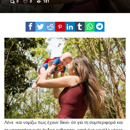
0
0
181
Λένε -και νομίζω πως έχουν δίκιο- ότι για τη συμπεριφορά και
το χαρακτήρα ενός άνδρα ευθυνεται -κατά ένα μεγάλο μέρος-