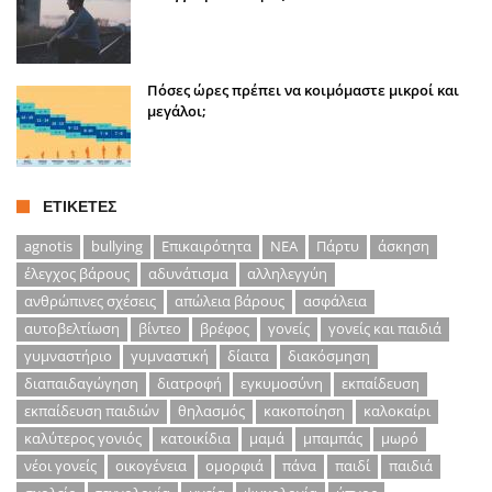
Πόσες ώρες πρέπει να κοιμόμαστε μικροί και
μεγάλοι;
ΕΤΙΚΈΤΕΣ
agnotis
bullying
Επικαιρότητα
ΝΕΑ
Πάρτυ
άσκηση
έλεγχος βάρους
αδυνάτισμα
αλληλεγγύη
ανθρώπινες σχέσεις
απώλεια βάρους
ασφάλεια
αυτοβελτίωση
βίντεο
βρέφος
γονείς
γονείς και παιδιά
γυμναστήριο
γυμναστική
δίαιτα
διακόσμηση
διαπαιδαγώγηση
διατροφή
εγκυμοσύνη
εκπαίδευση
εκπαίδευση παιδιών
θηλασμός
κακοποίηση
καλοκαίρι
καλύτερος γονιός
κατοικίδια
μαμά
μπαμπάς
μωρό
νέοι γονείς
οικογένεια
ομορφιά
πάνα
παιδί
παιδιά