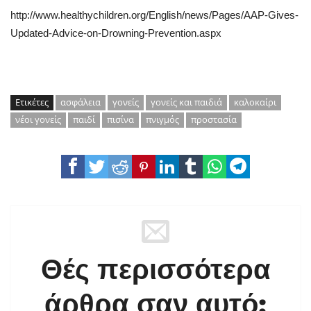
http://www.healthychildren.org/English/news/Pages/AAP-Gives-
Updated-Advice-on-Drowning-Prevention.aspx
Ετικέτες
ασφάλεια
γονείς
γονείς και παιδιά
καλοκαίρι
νέοι γονείς
παιδί
πισίνα
πνιγμός
προστασία
Θές περισσότερα
άρθρα σαν αυτό;