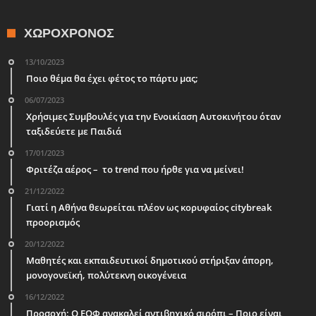
ΧΩΡΟΧΡΌΝΟΣ
13/10/2023
Ποιο θέμα θα έχει φέτος το πάρτυ μας;
06/07/2023
Χρήσιμες Συμβουλές για την Ενοικίαση Αυτοκινήτου όταν
ταξιδεύετε με Παιδιά
17/01/2023
Φριτέζα αέρος – το trend που ήρθε για να μείνει!
21/12/2022
Γιατί η Αθήνα θεωρείται πλέον ως κορυφαίος citybreak
προορισμός
20/12/2022
Μαθητές και εκπαιδευτικοί δημοτικού στήριξαν άπορη,
μονογονεϊκή, πολύτεκνη οικογένεια
16/12/2022
Προσοχή: Ο ΕΟΦ ανακαλεί αντιβηχικό σιρόπι – Ποιο είναι