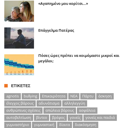
«Αγαπημένο μου κορίτσι…»
Επάγγελμα Πατέρας
Πόσες ώρες πρέπει να κοιμόμαστε μικροί και
μεγάλοι;
ΕΤΙΚΈΤΕΣ
agnotis
bullying
Επικαιρότητα
ΝΕΑ
Πάρτυ
άσκηση
έλεγχος βάρους
αδυνάτισμα
αλληλεγγύη
ανθρώπινες σχέσεις
απώλεια βάρους
ασφάλεια
αυτοβελτίωση
βίντεο
βρέφος
γονείς
γονείς και παιδιά
γυμναστήριο
γυμναστική
δίαιτα
διακόσμηση