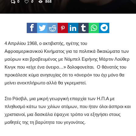
0
0
868
4 Απριλίου 1968, ο ακτιβιστής, ηγέτης του
Αφροαμερικανικού Κινήματος για τα πολιτικά δικαιώματα των
μαύρων και βραβευμένος με Νόμπελ Ειρήνης Μάρτιν Λούθερ
Κινγκ που «είχε ένα όνειρο…» δολοφονείται. Ο θάνατός του
προκάλεσε κύμα ανησυχίας ότι το «όνειρό» του όχι μόνο θα
μείνει ανεκπλήρωτο αλλά θα γκρεμιστεί.
Στο Ράσβιλ, μια μικρή γεωργική επαρχία των Η.Π.Α με
πληθυσμό κάτω των χιλίων ατόμων, που ήταν όλοι άσπροι και
χριστιανοί, μια δασκάλα έψαχνε τρόπο να εξηγήσει στους
μαθητές της τη βαρύτητα του γεγονότος.