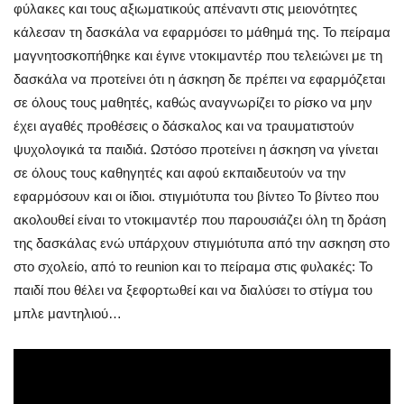
φύλακες και τους αξιωματικούς απέναντι στις μειονότητες
κάλεσαν τη δασκάλα να εφαρμόσει το μάθημά της. Το πείραμα
μαγνητοσκοπήθηκε και έγινε ντοκιμαντέρ που τελειώνει με τη
δασκάλα να προτείνει ότι η άσκηση δε πρέπει να εφαρμόζεται
σε όλους τους μαθητές, καθώς αναγνωρίζει το ρίσκο να μην
έχει αγαθές προθέσεις ο δάσκαλος και να τραυματιστούν
ψυχολογικά τα παιδιά. Ωστόσο προτείνει η άσκηση να γίνεται
σε όλους τους καθηγητές και αφού εκπαιδευτούν να την
εφαρμόσουν και οι ίδιοι. στιγμιότυπα του βίντεο Το βίντεο που
ακολουθεί είναι το ντοκιμαντέρ που παρουσιάζει όλη τη δράση
της δασκάλας ενώ υπάρχουν στιγμιότυπα από την ασκηση στο
στο σχολείο, από το reunion και το πείραμα στις φυλακές: Το
παιδί που θέλει να ξεφορτωθεί και να διαλύσει το στίγμα του
μπλε μαντηλιού…