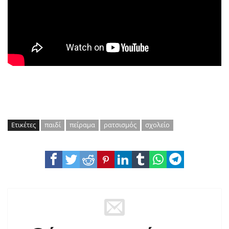
Ετικέτες
παιδί
πείραμα
ρατσισμός
σχολείο