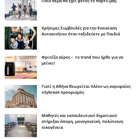
Ποιο θέμα θα έχει φέτος το πάρτυ μας;
Χρήσιμες Συμβουλές για την Ενοικίαση
Αυτοκινήτου όταν ταξιδεύετε με Παιδιά
Φριτέζα αέρος – το trend που ήρθε για να
μείνει!
Γιατί η Αθήνα θεωρείται πλέον ως κορυφαίος
citybreak προορισμός
Μαθητές και εκπαιδευτικοί δημοτικού
στήριξαν άπορη, μονογονεϊκή, πολύτεκνη
οικογένεια