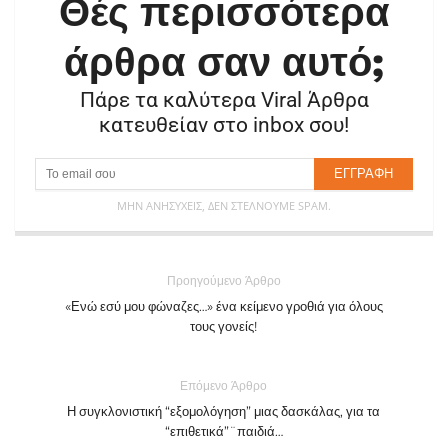
Θές περισσότερα
άρθρα σαν αυτό;
Πάρε τα καλύτερα Viral Άρθρα
κατευθείαν στο inbox σου!
ΜΗΝ ΑΝΗΣΥΧΕΊΣ, ΔΕΝ ΣΤΈΛΝΟΥΜΕ SPAM.
Προηγούμενο Άρθρο
«Ενώ εσύ μου φώναζες…» ένα κείμενο γροθιά για όλους
τους γονείς!
Επόμενο Άρθρο
Η συγκλονιστική “εξομολόγηση” μιας δασκάλας, για τα
“επιθετικά”¨παιδιά…