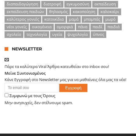
διαπαιδαγώγηση
διατροφή
εγκυμοσύνη
εκπαίδευση
εκπαίδευση παιδιών
θηλασμός
κακοποίηση
καλοκαίρι
καλύτερος γονιός
κατοικίδια
μαμά
μπαμπάς
μωρό
νέοι γονείς
οικογένεια
ομορφιά
πάνα
παιδί
παιδιά
σχολείο
τεχνολογία
υγεία
ψυχολογία
ύπνος
NEWSLETTER
Πάρε τα καλύτερα Viral Άρθρα κατευθείαν στο inbox σου!
Μείνε Συντονισμένος
Κάνε Εγγραφή στο Newsletter μας για να μαθαίνεις όλα μας τα νέα!
Συμφωνώ με τους Όρους
Μην ανησυχείς, δεν στέλνουμε spam.