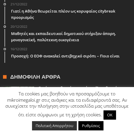
21/12/2022
Γιατί η Αθήνα θεωρείται πλέον ως κορυφαίος citybreak
προορισμός
20/12/2022
Μαθητές και εκπαιδευτικοί δημοτικού στήριξαν άπορη,
μονογονεϊκή, πολύτεκνη οικογένεια
16/12/2022
Προσοχή: Ο ΕΟΦ ανακαλεί αντιβηχικό σιρόπι – Ποιο είναι
ΔΗΜΟΦΙΛΉ ΆΡΘΡΑ
Εκτάκια υιοθετούν πρωτάκια: Ένας θεσμός που
Τα cookies μας βοηθούν να προσαρμόζουμε το
κάνει τη ζωή στο σχολείο πιο όμορφη
mikroimegaloi.gr στις ανάγκες και τα ενδιαφέροντά σας. Αν
συνεχίσετε την πλοήγηση στην ιστοσελίδα μας υποθέτουμε
ότι είστε σύμφωνοι με τη χρήση cookies.
OK
«Ένα δέντρο μια φορά» του Ευγένιου Τριβιζά (Η
ταινία)
Πολιτική Απορρήτου
Ρυθμίσεις