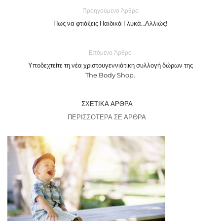
Προηγούμενο Άρθρο
Πως να φτιάξεις Παιδικά Γλυκά…Αλλιώς!
Επόμενο Άρθρο
Υποδεχτείτε τη νέα χριστουγεννιάτικη συλλογή δώρων της
The Body Shop.
ΣΧΕΤΙΚΆ ΆΡΘΡΑ
ΠΕΡΙΣΣΌΤΕΡΑ ΣΕ ΆΡΘΡΑ