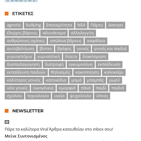
ΕΤΙΚΈΤΕΣ
agnotis
bullying
Επικαιρότητα
ΝΕΑ
Πάρτυ
άσκηση
έλεγχος βάρους
αδυνάτισμα
αλληλεγγύη
ανθρώπινες σχέσεις
απώλεια βάρους
ασφάλεια
αυτοβελτίωση
βίντεο
βρέφος
γονείς
γονείς και παιδιά
γυμναστήριο
γυμναστική
δίαιτα
διακόσμηση
διαπαιδαγώγηση
διατροφή
εγκυμοσύνη
εκπαίδευση
εκπαίδευση παιδιών
θηλασμός
κακοποίηση
καλοκαίρι
καλύτερος γονιός
κατοικίδια
μαμά
μπαμπάς
μωρό
νέοι γονείς
οικογένεια
ομορφιά
πάνα
παιδί
παιδιά
σχολείο
τεχνολογία
υγεία
ψυχολογία
ύπνος
NEWSLETTER
Πάρε τα καλύτερα Viral Άρθρα κατευθείαν στο inbox σου!
Μείνε Συντονισμένος