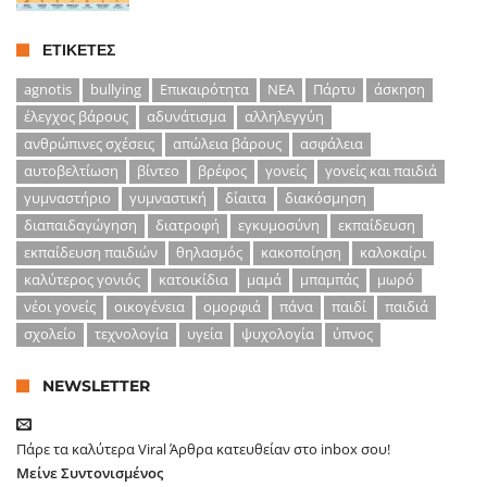
ΕΤΙΚΈΤΕΣ
agnotis
bullying
Επικαιρότητα
ΝΕΑ
Πάρτυ
άσκηση
έλεγχος βάρους
αδυνάτισμα
αλληλεγγύη
ανθρώπινες σχέσεις
απώλεια βάρους
ασφάλεια
αυτοβελτίωση
βίντεο
βρέφος
γονείς
γονείς και παιδιά
γυμναστήριο
γυμναστική
δίαιτα
διακόσμηση
διαπαιδαγώγηση
διατροφή
εγκυμοσύνη
εκπαίδευση
εκπαίδευση παιδιών
θηλασμός
κακοποίηση
καλοκαίρι
καλύτερος γονιός
κατοικίδια
μαμά
μπαμπάς
μωρό
νέοι γονείς
οικογένεια
ομορφιά
πάνα
παιδί
παιδιά
σχολείο
τεχνολογία
υγεία
ψυχολογία
ύπνος
NEWSLETTER
Πάρε τα καλύτερα Viral Άρθρα κατευθείαν στο inbox σου!
Μείνε Συντονισμένος