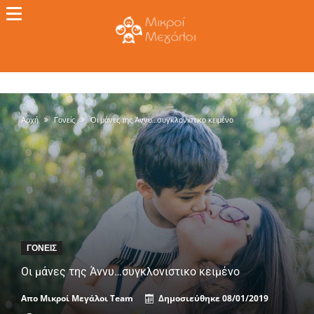
Αρχή
Γονείς
Οι μάνες της Άννυ…συγκλονιστικο κειμένο
ΓΟΝΕΊΣ
Οι μάνες της Άννυ…συγκλονιστικο κειμένο
Απο
Μικροί Μεγάλοι Team
Δημοσιεύθηκε
08/01/2019