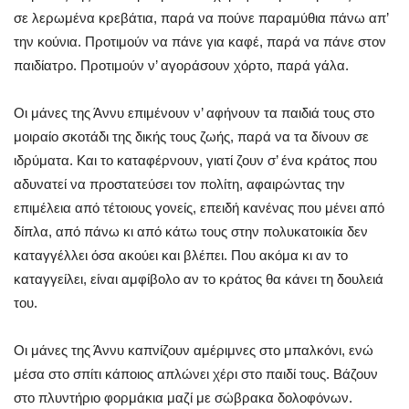
σε λερωμένα κρεβάτια, παρά να πούνε παραμύθια πάνω απ’
την κούνια. Προτιμούν να πάνε για καφέ, παρά να πάνε στον
παιδίατρο. Προτιμούν ν’ αγοράσουν χόρτο, παρά γάλα.
Οι μάνες της Άννυ επιμένουν ν’ αφήνουν τα παιδιά τους στο
μοιραίο σκοτάδι της δικής τους ζωής, παρά να τα δίνουν σε
ιδρύματα. Και το καταφέρνουν, γιατί ζουν σ’ ένα κράτος που
αδυνατεί να προστατεύσει τον πολίτη, αφαιρώντας την
επιμέλεια από τέτοιους γονείς, επειδή κανένας που μένει από
δίπλα, από πάνω κι από κάτω τους στην πολυκατοικία δεν
καταγγέλλει όσα ακούει και βλέπει. Που ακόμα κι αν το
καταγγείλει, είναι αμφίβολο αν το κράτος θα κάνει τη δουλειά
του.
Οι μάνες της Άννυ καπνίζουν αμέριμνες στο μπαλκόνι, ενώ
μέσα στο σπίτι κάποιος απλώνει χέρι στο παιδί τους. Βάζουν
στο πλυντήριο φορμάκια μαζί με σώβρακα δολοφόνων.