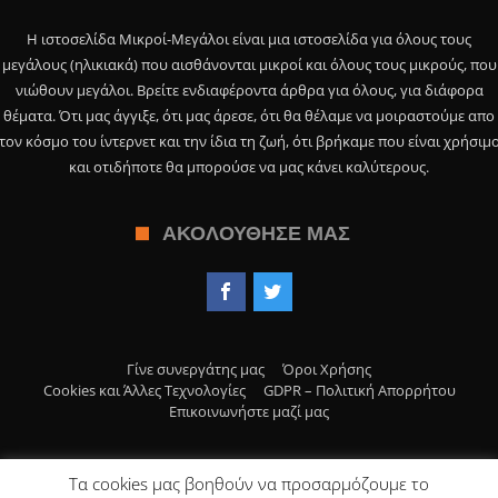
Η ιστοσελίδα Μικροί-Μεγάλοι είναι μια ιστοσελίδα για όλους τους
μεγάλους (ηλικιακά) που αισθάνονται μικροί και όλους τους μικρούς, που
νιώθουν μεγάλοι. Βρείτε ενδιαφέροντα άρθρα για όλους, για διάφορα
θέματα. Ότι μας άγγιξε, ότι μας άρεσε, ότι θα θέλαμε να μοιραστούμε απο
τον κόσμο του ίντερνετ και την ίδια τη ζωή, ότι βρήκαμε που είναι χρήσιμ
και οτιδήποτε θα μπορούσε να μας κάνει καλύτερους.
ΑΚΟΛΟΎΘΗΣΕ ΜΑΣ
Γίνε συνεργάτης μας
Όροι Χρήσης
Cookies και Άλλες Τεχνολογίες
GDPR – Πολιτική Απορρήτου
Επικοινωνήστε μαζί μας
Τα cookies μας βοηθούν να προσαρμόζουμε το
© Copyright 2019, Μικροί Μεγάλοι>