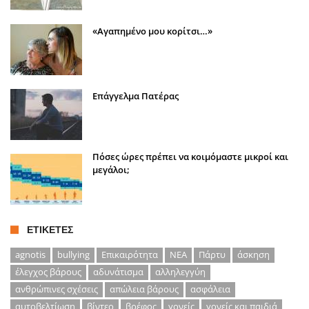
«Αγαπημένο μου κορίτσι…»
Επάγγελμα Πατέρας
Πόσες ώρες πρέπει να κοιμόμαστε μικροί και
μεγάλοι;
ΕΤΙΚΈΤΕΣ
agnotis
bullying
Επικαιρότητα
ΝΕΑ
Πάρτυ
άσκηση
έλεγχος βάρους
αδυνάτισμα
αλληλεγγύη
ανθρώπινες σχέσεις
απώλεια βάρους
ασφάλεια
αυτοβελτίωση
βίντεο
βρέφος
γονείς
γονείς και παιδιά