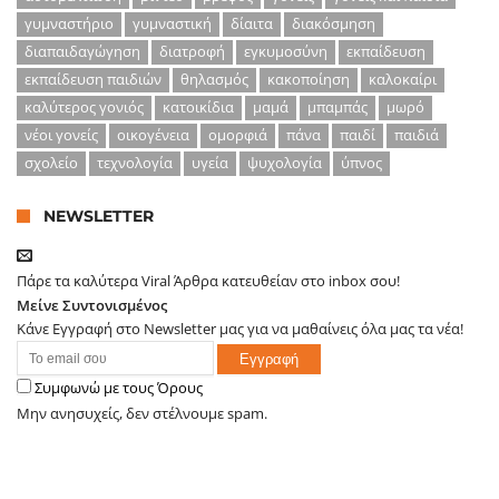
γυμναστήριο
γυμναστική
δίαιτα
διακόσμηση
διαπαιδαγώγηση
διατροφή
εγκυμοσύνη
εκπαίδευση
εκπαίδευση παιδιών
θηλασμός
κακοποίηση
καλοκαίρι
καλύτερος γονιός
κατοικίδια
μαμά
μπαμπάς
μωρό
νέοι γονείς
οικογένεια
ομορφιά
πάνα
παιδί
παιδιά
σχολείο
τεχνολογία
υγεία
ψυχολογία
ύπνος
NEWSLETTER
Πάρε τα καλύτερα Viral Άρθρα κατευθείαν στο inbox σου!
Μείνε Συντονισμένος
Κάνε Εγγραφή στο Newsletter μας για να μαθαίνεις όλα μας τα νέα!
Συμφωνώ με τους Όρους
Μην ανησυχείς, δεν στέλνουμε spam.