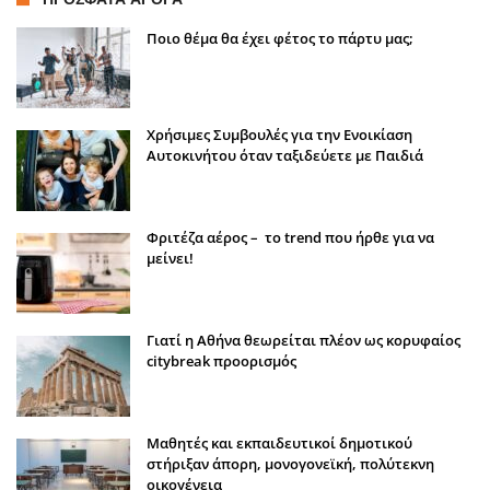
Ποιο θέμα θα έχει φέτος το πάρτυ μας;
Χρήσιμες Συμβουλές για την Ενοικίαση
Αυτοκινήτου όταν ταξιδεύετε με Παιδιά
Φριτέζα αέρος – το trend που ήρθε για να
μείνει!
Γιατί η Αθήνα θεωρείται πλέον ως κορυφαίος
citybreak προορισμός
Μαθητές και εκπαιδευτικοί δημοτικού
στήριξαν άπορη, μονογονεϊκή, πολύτεκνη
οικογένεια