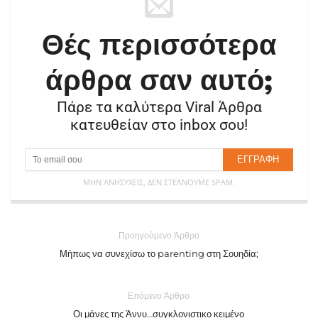
Θές περισσότερα
άρθρα σαν αυτό;
Πάρε τα καλύτερα Viral Άρθρα
κατευθείαν στο inbox σου!
ΜΗΝ ΑΝΗΣΥΧΕΊΣ, ΔΕΝ ΣΤΈΛΝΟΥΜΕ SPAM.
Προηγούμενο Άρθρο
Μήπως να συνεχίσω το parenting στη Σουηδία;
Επόμενο Άρθρο
Οι μάνες της Άννυ…συγκλονιστικο κειμένο