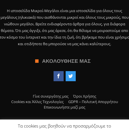
Η ιστοσελίδα Μικροί-Μεγάλοι είναι μια ιστοσελίδα για όλους τους
μεγάλους (ηλικιακά) που αισθάνονται μικροί και όλους τους μικρούς, που
νιώθουν μεγάλοι. Βρείτε ενδιαφέροντα άρθρα για όλους, για διάφορα
θέματα. Ότι μας άγγιξε, ότι μας άρεσε, ότι θα θέλαμε να μοιραστούμε απο
τον κόσμο του ίντερνετ και την ίδια τη ζωή, ότι βρήκαμε που είναι χρήσιμ
και οτιδήποτε θα μπορούσε να μας κάνει καλύτερους.
ΑΚΟΛΟΎΘΗΣΕ ΜΑΣ
Γίνε συνεργάτης μας
Όροι Χρήσης
Cookies και Άλλες Τεχνολογίες
GDPR – Πολιτική Απορρήτου
Επικοινωνήστε μαζί μας
Τα cookies μας βοηθούν να προσαρμόζουμε το
© Copyright 2019, Μικροί Μεγάλοι>