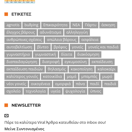
ΕΤΙΚΈΤΕΣ
agnotis
bullying
Επικαιρότητα
ΝΕΑ
Πάρτυ
άσκηση
έλεγχος βάρους
αδυνάτισμα
αλληλεγγύη
ανθρώπινες σχέσεις
απώλεια βάρους
ασφάλεια
αυτοβελτίωση
βίντεο
βρέφος
γονείς
γονείς και παιδιά
γυμναστήριο
γυμναστική
δίαιτα
διακόσμηση
διαπαιδαγώγηση
διατροφή
εγκυμοσύνη
εκπαίδευση
εκπαίδευση παιδιών
θηλασμός
κακοποίηση
καλοκαίρι
καλύτερος γονιός
κατοικίδια
μαμά
μπαμπάς
μωρό
νέοι γονείς
οικογένεια
ομορφιά
πάνα
παιδί
παιδιά
σχολείο
τεχνολογία
υγεία
ψυχολογία
ύπνος
NEWSLETTER
Πάρε τα καλύτερα Viral Άρθρα κατευθείαν στο inbox σου!
Μείνε Συντονισμένος