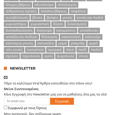
έλεγχος βάρους
αδυνάτισμα
αλληλεγγύη
ανθρώπινες σχέσεις
απώλεια βάρους
ασφάλεια
αυτοβελτίωση
βίντεο
βρέφος
γονείς
γονείς και παιδιά
γυμναστήριο
γυμναστική
δίαιτα
διακόσμηση
διαπαιδαγώγηση
διατροφή
εγκυμοσύνη
εκπαίδευση
εκπαίδευση παιδιών
θηλασμός
κακοποίηση
καλοκαίρι
καλύτερος γονιός
κατοικίδια
μαμά
μπαμπάς
μωρό
νέοι γονείς
οικογένεια
ομορφιά
πάνα
παιδί
παιδιά
σχολείο
τεχνολογία
υγεία
ψυχολογία
ύπνος
NEWSLETTER
Πάρε τα καλύτερα Viral Άρθρα κατευθείαν στο inbox σου!
Μείνε Συντονισμένος
Κάνε Εγγραφή στο Newsletter μας για να μαθαίνεις όλα μας τα νέα!
Συμφωνώ με τους Όρους
Μην ανησυχείς, δεν στέλνουμε spam.