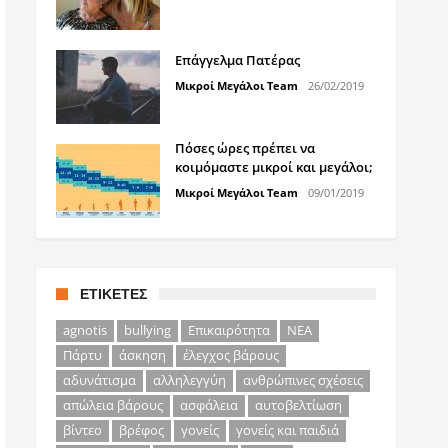
Επάγγελμα Πατέρας
Μικροί Μεγάλοι Team
26/02/2019
Πόσες ώρες πρέπει να
κοιμόμαστε μικροί και μεγάλοι;
Μικροί Μεγάλοι Team
09/01/2019
ΕΤΙΚΈΤΕΣ
agnotis
bullying
Επικαιρότητα
ΝΕΑ
Πάρτυ
άσκηση
έλεγχος βάρους
αδυνάτισμα
αλληλεγγύη
ανθρώπινες σχέσεις
απώλεια βάρους
ασφάλεια
αυτοβελτίωση
βίντεο
βρέφος
γονείς
γονείς και παιδιά