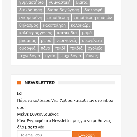
γυμναστήριο
γυμναστική
δίαιτα
διακόσμηση
διαπαιδαγώγηση
διατροφή
εγκυμοσύνη
εκπαίδευση
εκπαίδευση παιδιών
θηλασμός
κακοποίηση
καλοκαίρι
καλύτερος γονιός
κατοικίδια
μαμά
μπαμπάς
μωρό
νέοι γονείς
οικογένεια
ομορφιά
πάνα
παιδί
παιδιά
σχολείο
τεχνολογία
υγεία
ψυχολογία
ύπνος
NEWSLETTER
Πάρε τα καλύτερα Viral Άρθρα κατευθείαν στο inbox
σου!
Μείνε Συντονισμένος
Κάνε Εγγραφή στο Newsletter μας για να μαθαίνεις
όλα μας τα νέα!