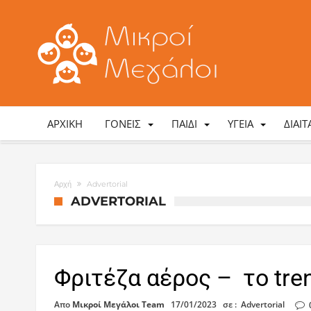
ΑΡΧΙΚΉ
ΓΟΝΕΊΣ
ΠΑΙΔΊ
ΥΓΕΊΑ
ΔΊΑΙ
Αρχή
Advertorial
ADVERTORIAL
Φριτέζα αέρος – το tren
Απο
Μικροί Μεγάλοι Team
17/01/2023
σε :
Advertorial