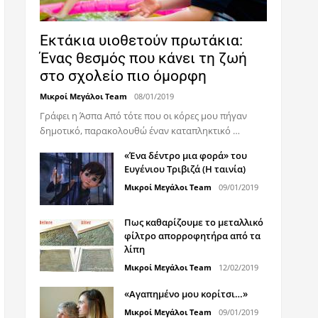
Εκτάκια υιοθετούν πρωτάκια:
Ένας θεσμός που κάνει τη ζωή
στο σχολείο πιο όμορφη
Μικροί Μεγάλοι Team
08/01/2019
Γράφει η Άσπα Από τότε που οι κόρες μου πήγαν
δημοτικό, παρακολουθώ έναν καταπληκτικό …
«Ένα δέντρο μια φορά» του
Ευγένιου Τριβιζά (Η ταινία)
Μικροί Μεγάλοι Team
09/01/2019
Πως καθαρίζουμε το μεταλλικό
φίλτρο απορροφητήρα από τα
λίπη
Μικροί Μεγάλοι Team
12/02/2019
«Αγαπημένο μου κορίτσι…»
Μικροί Μεγάλοι Team
09/01/2019