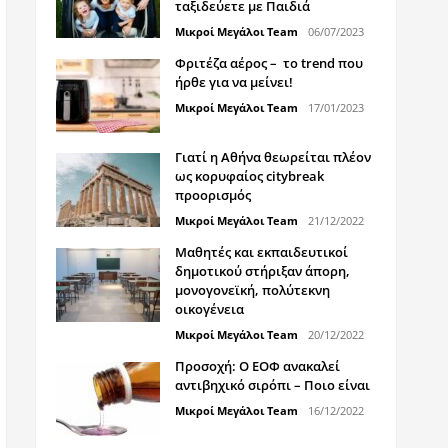
ταξιδεύετε με Παιδιά
Μικροί Μεγάλοι Team
06/07/2023
Φριτέζα αέρος – το trend που
ήρθε για να μείνει!
Μικροί Μεγάλοι Team
17/01/2023
Γιατί η Αθήνα θεωρείται πλέον
ως κορυφαίος citybreak
προορισμός
Μικροί Μεγάλοι Team
21/12/2022
Μαθητές και εκπαιδευτικοί
δημοτικού στήριξαν άπορη,
μονογονεϊκή, πολύτεκνη
οικογένεια
Μικροί Μεγάλοι Team
20/12/2022
Προσοχή: Ο ΕΟΦ ανακαλεί
αντιβηχικό σιρόπι – Ποιο είναι
Μικροί Μεγάλοι Team
16/12/2022