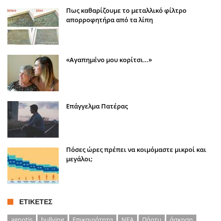
Πως καθαρίζουμε το μεταλλικό φίλτρο
απορροφητήρα από τα λίπη
«Αγαπημένο μου κορίτσι…»
Επάγγελμα Πατέρας
Πόσες ώρες πρέπει να κοιμόμαστε μικροί και
μεγάλοι;
ΕΤΙΚΈΤΕΣ
agnotis
bullying
Επικαιρότητα
ΝΕΑ
Πάρτυ
άσκηση