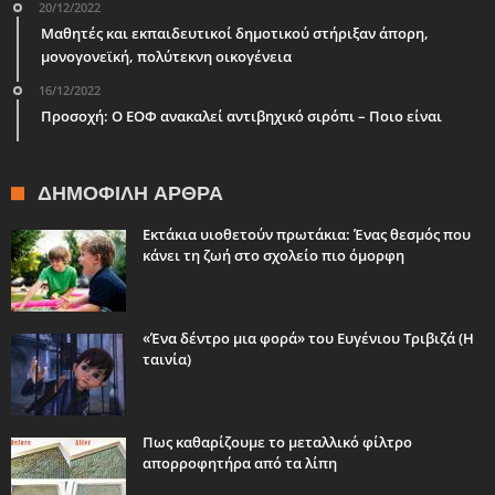
20/12/2022
Μαθητές και εκπαιδευτικοί δημοτικού στήριξαν άπορη,
μονογονεϊκή, πολύτεκνη οικογένεια
16/12/2022
Προσοχή: Ο ΕΟΦ ανακαλεί αντιβηχικό σιρόπι – Ποιο είναι
ΔΗΜΟΦΙΛΉ ΆΡΘΡΑ
Εκτάκια υιοθετούν πρωτάκια: Ένας θεσμός που
κάνει τη ζωή στο σχολείο πιο όμορφη
«Ένα δέντρο μια φορά» του Ευγένιου Τριβιζά (Η
ταινία)
Πως καθαρίζουμε το μεταλλικό φίλτρο
απορροφητήρα από τα λίπη