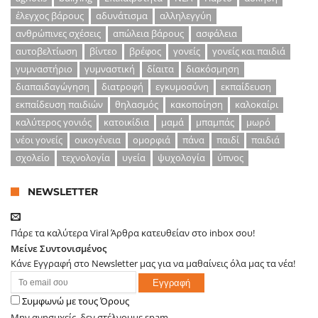
έλεγχος βάρους
αδυνάτισμα
αλληλεγγύη
ανθρώπινες σχέσεις
απώλεια βάρους
ασφάλεια
αυτοβελτίωση
βίντεο
βρέφος
γονείς
γονείς και παιδιά
γυμναστήριο
γυμναστική
δίαιτα
διακόσμηση
διαπαιδαγώγηση
διατροφή
εγκυμοσύνη
εκπαίδευση
εκπαίδευση παιδιών
θηλασμός
κακοποίηση
καλοκαίρι
καλύτερος γονιός
κατοικίδια
μαμά
μπαμπάς
μωρό
νέοι γονείς
οικογένεια
ομορφιά
πάνα
παιδί
παιδιά
σχολείο
τεχνολογία
υγεία
ψυχολογία
ύπνος
NEWSLETTER
Πάρε τα καλύτερα Viral Άρθρα κατευθείαν στο inbox σου!
Μείνε Συντονισμένος
Κάνε Εγγραφή στο Newsletter μας για να μαθαίνεις όλα μας τα νέα!
Συμφωνώ με τους Όρους
Μην ανησυχείς, δεν στέλνουμε spam.