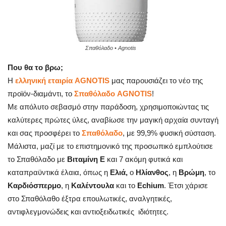
Σπαθόλαδο • Agnotis
Που θα το βρω;
Η
ελληνική εταιρία
AGNOTIS
μας παρουσιάζει το νέο της
προϊόν-διαμάντι, το
Σπαθόλαδο
AGNOTIS
!
Με απόλυτο σεβασμό στην παράδοση, χρησιμοποιώντας τις
καλύτερες πρώτες ύλες, αναβίωσε την μαγική αρχαία συνταγή
και σας προσφέρει το
Σπαθόλαδο
, με 99,9% φυσική σύσταση.
Μάλιστα, μαζί με το επιστημονικό της προσωπικό εμπλούτισε
το Σπαθόλαδο με
Βιταμίνη Ε
και 7 ακόμη φυτικά και
καταπραϋντικά έλαια, όπως η
Ελιά,
ο
Ηλίανθος
, η
Βρώμη
, το
Καρδιόσπερμο
, η
Καλέντουλα
και το
Echium
. Έτσι χάρισε
στο Σπαθόλαθο έξτρα επουλωτικές, αναλγητικές,
αντιφλεγμονώδεις και αντιοξειδωτικές ιδιότητες.