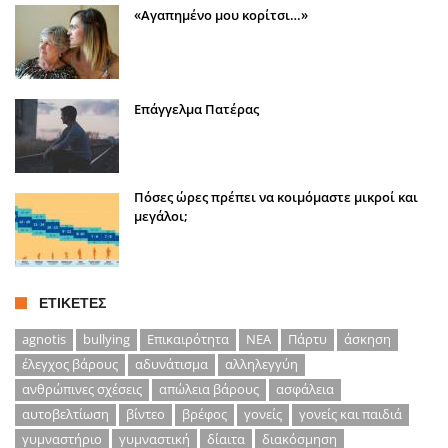
«Αγαπημένο μου κορίτσι…»
Επάγγελμα Πατέρας
Πόσες ώρες πρέπει να κοιμόμαστε μικροί και
μεγάλοι;
ΕΤΙΚΈΤΕΣ
agnotis
bullying
Επικαιρότητα
ΝΕΑ
Πάρτυ
άσκηση
έλεγχος βάρους
αδυνάτισμα
αλληλεγγύη
ανθρώπινες σχέσεις
απώλεια βάρους
ασφάλεια
αυτοβελτίωση
βίντεο
βρέφος
γονείς
γονείς και παιδιά
γυμναστήριο
γυμναστική
δίαιτα
διακόσμηση