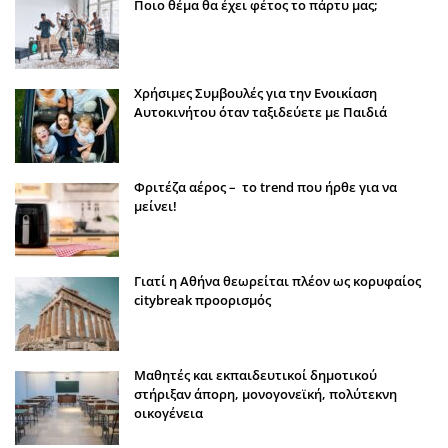
Ποιο θέμα θα έχει φέτος το πάρτυ μας;
Χρήσιμες Συμβουλές για την Ενοικίαση
Αυτοκινήτου όταν ταξιδεύετε με Παιδιά
Φριτέζα αέρος – το trend που ήρθε για να
μείνει!
Γιατί η Αθήνα θεωρείται πλέον ως κορυφαίος
citybreak προορισμός
Μαθητές και εκπαιδευτικοί δημοτικού
στήριξαν άπορη, μονογονεϊκή, πολύτεκνη
οικογένεια