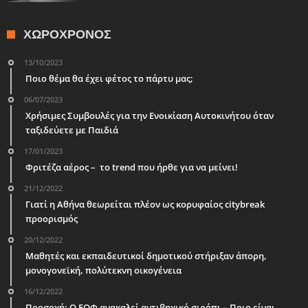
ΧΩΡΟΧΡΌΝΟΣ
13/10/2023
Ποιο θέμα θα έχει φέτος το πάρτυ μας;
06/07/2023
Χρήσιμες Συμβουλές για την Ενοικίαση Αυτοκινήτου όταν
ταξιδεύετε με Παιδιά
17/01/2023
Φριτέζα αέρος – το trend που ήρθε για να μείνει!
21/12/2022
Γιατί η Αθήνα θεωρείται πλέον ως κορυφαίος citybreak
προορισμός
20/12/2022
Μαθητές και εκπαιδευτικοί δημοτικού στήριξαν άπορη,
μονογονεϊκή, πολύτεκνη οικογένεια
16/12/2022
Προσοχή: Ο ΕΟΦ ανακαλεί αντιβηχικό σιρόπι – Ποιο είναι