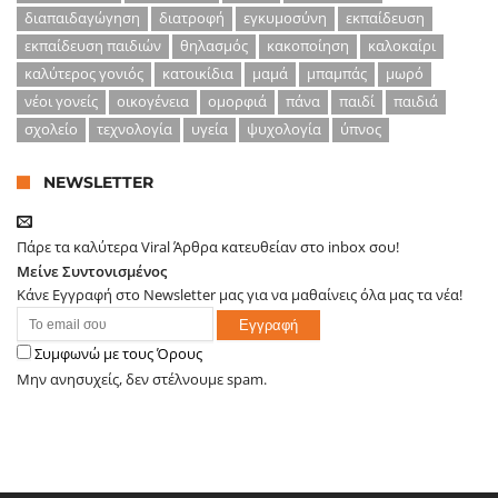
διαπαιδαγώγηση
διατροφή
εγκυμοσύνη
εκπαίδευση
εκπαίδευση παιδιών
θηλασμός
κακοποίηση
καλοκαίρι
καλύτερος γονιός
κατοικίδια
μαμά
μπαμπάς
μωρό
νέοι γονείς
οικογένεια
ομορφιά
πάνα
παιδί
παιδιά
σχολείο
τεχνολογία
υγεία
ψυχολογία
ύπνος
NEWSLETTER
Πάρε τα καλύτερα Viral Άρθρα κατευθείαν στο inbox σου!
Μείνε Συντονισμένος
Κάνε Εγγραφή στο Newsletter μας για να μαθαίνεις όλα μας τα νέα!
Συμφωνώ με τους Όρους
Μην ανησυχείς, δεν στέλνουμε spam.