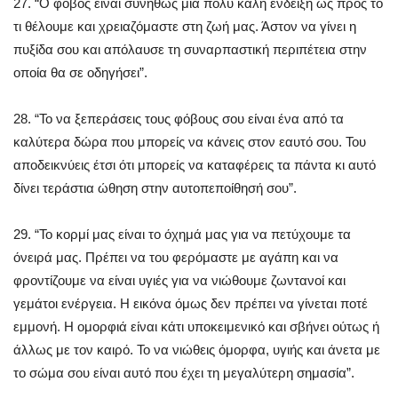
27. “Ο φόβος είναι συνήθως μια πολύ καλή ένδειξη ως προς το
τι θέλουμε και χρειαζόμαστε στη ζωή μας. Άστον να γίνει η
πυξίδα σου και απόλαυσε τη συναρπαστική περιπέτεια στην
οποία θα σε οδηγήσει”.
28. “Το να ξεπεράσεις τους φόβους σου είναι ένα από τα
καλύτερα δώρα που μπορείς να κάνεις στον εαυτό σου. Του
αποδεικνύεις έτσι ότι μπορείς να καταφέρεις τα πάντα κι αυτό
δίνει τεράστια ώθηση στην αυτοπεποίθησή σου”.
29. “Το κορμί μας είναι το όχημά μας για να πετύχουμε τα
όνειρά μας. Πρέπει να του φερόμαστε με αγάπη και να
φροντίζουμε να είναι υγιές για να νιώθουμε ζωντανοί και
γεμάτοι ενέργεια. Η εικόνα όμως δεν πρέπει να γίνεται ποτέ
εμμονή. Η ομορφιά είναι κάτι υποκειμενικό και σβήνει ούτως ή
άλλως με τον καιρό. Το να νιώθεις όμορφα, υγιής και άνετα με
το σώμα σου είναι αυτό που έχει τη μεγαλύτερη σημασία”.