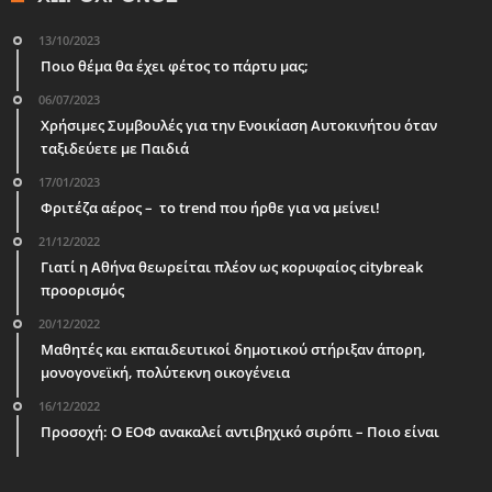
13/10/2023
Ποιο θέμα θα έχει φέτος το πάρτυ μας;
06/07/2023
Χρήσιμες Συμβουλές για την Ενοικίαση Αυτοκινήτου όταν
ταξιδεύετε με Παιδιά
17/01/2023
Φριτέζα αέρος – το trend που ήρθε για να μείνει!
21/12/2022
Γιατί η Αθήνα θεωρείται πλέον ως κορυφαίος citybreak
προορισμός
20/12/2022
Μαθητές και εκπαιδευτικοί δημοτικού στήριξαν άπορη,
μονογονεϊκή, πολύτεκνη οικογένεια
16/12/2022
Προσοχή: Ο ΕΟΦ ανακαλεί αντιβηχικό σιρόπι – Ποιο είναι