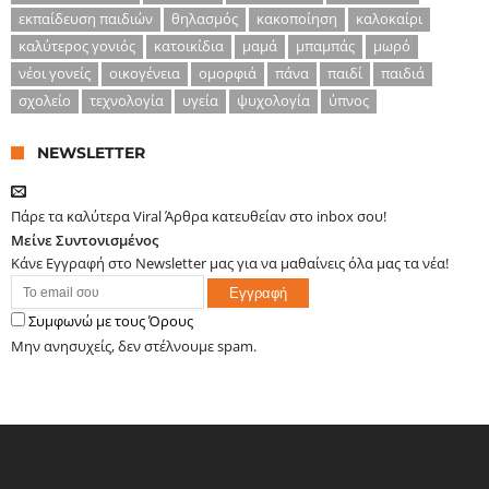
εκπαίδευση παιδιών
θηλασμός
κακοποίηση
καλοκαίρι
καλύτερος γονιός
κατοικίδια
μαμά
μπαμπάς
μωρό
νέοι γονείς
οικογένεια
ομορφιά
πάνα
παιδί
παιδιά
σχολείο
τεχνολογία
υγεία
ψυχολογία
ύπνος
NEWSLETTER
Πάρε τα καλύτερα Viral Άρθρα κατευθείαν στο inbox σου!
Μείνε Συντονισμένος
Κάνε Εγγραφή στο Newsletter μας για να μαθαίνεις όλα μας τα νέα!
Συμφωνώ με τους Όρους
Μην ανησυχείς, δεν στέλνουμε spam.