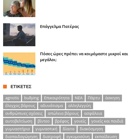
Επάγγελμα Πατέρας
Πόσες ώρες πρέπει να κοιμόμαστε μικροί και
μεγάλοι;
ΕΤΙΚΈΤΕΣ
agnotis
bullying
Επικαιρότητα
ΝΕΑ
Πάρτυ
άσκηση
έλεγχος βάρους
αδυνάτισμα
αλληλεγγύη
ανθρώπινες σχέσεις
απώλεια βάρους
ασφάλεια
αυτοβελτίωση
βίντεο
βρέφος
γονείς
γονείς και παιδιά
γυμναστήριο
γυμναστική
δίαιτα
διακόσμηση
διαπαιδαγώγηση
διατροφή
εγκυμοσύνη
εκπαίδευση